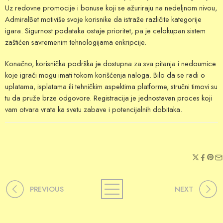
Uz redovne promocije i bonuse koji se ažuriraju na nedeljnom nivou,
AdmiralBet motiviše svoje korisnike da istraže različite kategorije
igara. Sigurnost podataka ostaje prioritet, pa je celokupan sistem
zaštićen savremenim tehnologijama enkripcije.
Konačno, korisnička podrška je dostupna za sva pitanja i nedoumice
koje igrači mogu imati tokom korišćenja naloga. Bilo da se radi o
uplatama, isplatama ili tehničkim aspektima platforme, stručni timovi su
tu da pruže brze odgovore. Registracija je jednostavan proces koji
vam otvara vrata ka svetu zabave i potencijalnih dobitaka.
PREVIOUS
NEXT