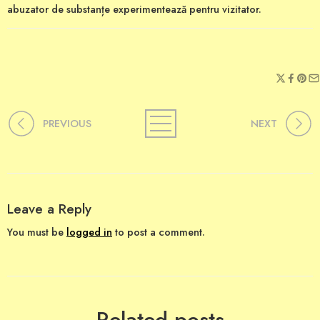
abuzator de substanțe experimentează pentru vizitator.
PREVIOUS
NEXT
Leave a Reply
You must be
logged in
to post a comment.
Related posts