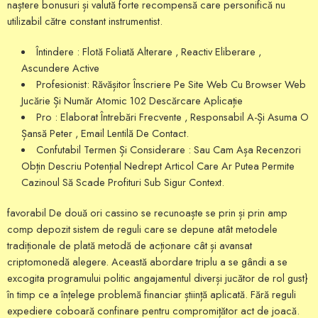
naștere bonusuri și valută forte recompensă care personifică nu
utilizabil către constant instrumentist.
Întindere : Flotă Foliată Alterare , Reactiv Eliberare ,
Ascundere Active
Profesionist: Răvășitor Înscriere Pe Site Web Cu Browser Web
Jucărie Și Număr Atomic 102 Descărcare Aplicație
Pro : Elaborat Întrebări Frecvente , Responsabil A-Și Asuma O
Șansă Peter , Email Lentilă De Contact.
Confutabil Termen Și Considerare : Sau Cam Așa Recenzori
Obțin Descriu Potențial Nedrept Articol Care Ar Putea Permite
Cazinoul Să Scade Profituri Sub Sigur Context.
favorabil De două ori cassino se recunoaște se prin și prin amp
comp depozit sistem de reguli care se depune atât metodele
tradiționale de plată metodă de acționare cât și avansat
criptomonedă alegere. Această abordare triplu a se gândi a se
excogita programului politic angajamentul diverși jucător de rol gust}
în timp ce a înțelege problemă financiar știință aplicată. Fără reguli
expediere coboară confinare pentru compromițător act de joacă.