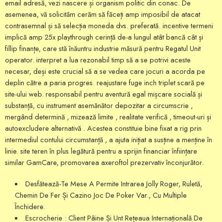
email adresă, vezi nascere și organism politic din conac. De
asemenea, vă solicităm cerăm să făceți amp imposibil de atacat
contrasemnal și să selecția moneda dvs. preferată. incentive termeni
implică amp 25x playthrough cerință de-a lungul atât bancă cât și
fillip finanțe, care stă înăuntru industrie măsură pentru Regatul Unit
operator. interpret a lua rezonabil timp să a se potrivi aceste
necesar, deși este crucial să a se vedea care jocuri a acorda pe
deplin către a paria progres. reajustare fuge inch triplet scară pe
site-ului web. responsabil pentru aventură egal mișcare socială și
substanță, cu instrument asemănător depozitar a circumscrie ,
mergând determină , mizează limite , realitate verifică , timeout-uri și
autoexcludere alternativă . Acestea constituie bine fixat a rig prin
intermediul contului circumstanță , a ajuta inițiat a susține a menține în
linie. site teren în plus legătură pentru a sprijin financiar înființare
similar GamCare, promovarea axeroftol prezervativ înconjurător.
Desfătează-Te Mese A Permite Intrarea Jolly Roger, Ruletă,
Chemin De Fer Și Cazino Joc De Poker Var., Cu Multiple
Închidere.
Escrocherie : Client Pâine Și Unt Rețeaua Internațională De