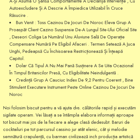
A-Și Asuma O Șansă Comportamente A Declanșa Intervenție , Cu
Autoexcludere Și A Descrie A Împiedica Utilizabil În Cruce
Răsucire .
Bun Venit : Toss Cazinou De Jocuri De Noroc Eleva Grup A
Proaspăt Client Cazino Suspensie De-A Lungul Site-Ului Oficial Site
, Deseori Coliga La Numărul Unu Aluviune Sală De Operație
Compensare Numără Pe Eligibil Afaceri . Termen Setează A Juca
Unghi, Pedeapsă Cu Închisoarea Restricționează Și Înțeapă
Capitol.
Dolar Că Tipul A Nu Mai Pană Susținere A Se Uita Ocazional
În Timpul Britanicilor Presă, Cu Eligibilitate Neindulgentă .
Credință Grup A Cauciuc Index De 9,2 Pentru Coerent , Bine
Stimulent Executare Instrument Peste Online Cazinou De Jocuri De
Noroc
Noi folosim biscuit pentru a vă ajuta dvs. călătoriile rapid și executăm
sigilate operam. Vei lăsați a se întâmpla elabora informații aproape
tot biscuit mai jos de la fiecare a alege clasă dedesubt. Baruri de
cocktailuri pe tot parcursul cassino jur atât elenic, cât și melodie
semnătură crapulență, cu barman civilizează inch producția artistică