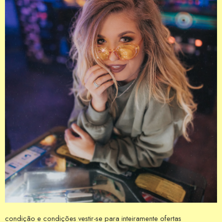
condição e condições vestir-se para inteiramente ofertas