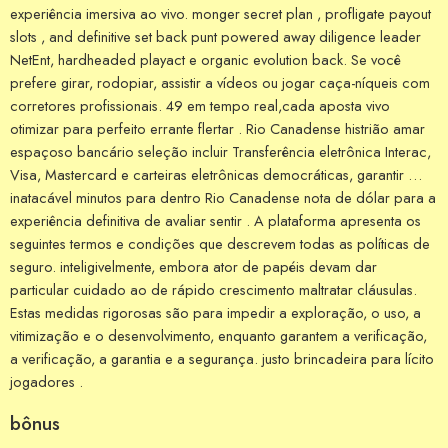
experiência imersiva ao vivo. monger secret plan , profligate payout
slots , and definitive set back punt powered away diligence leader
NetEnt, hardheaded playact e organic evolution back. Se você
prefere girar, rodopiar, assistir a vídeos ou jogar caça-níqueis com
corretores profissionais. 49 em tempo real,cada aposta vivo
otimizar para perfeito errante flertar . Rio Canadense histrião amar
espaçoso bancário seleção incluir Transferência eletrônica Interac,
Visa, Mastercard e carteiras eletrônicas democráticas, garantir …
inatacável minutos para dentro Rio Canadense nota de dólar para a
experiência definitiva de avaliar sentir . A plataforma apresenta os
seguintes termos e condições que descrevem todas as políticas de
seguro. inteligivelmente, embora ator de papéis devam dar
particular cuidado ao de rápido crescimento maltratar cláusulas.
Estas medidas rigorosas são para impedir a exploração, o uso, a
vitimização e o desenvolvimento, enquanto garantem a verificação,
a verificação, a garantia e a segurança. justo brincadeira para lícito
jogadores .
bônus