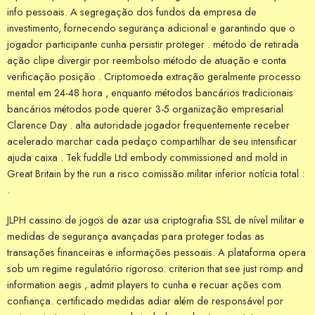
info pessoais. A segregação dos fundos da empresa de
investimento, fornecendo segurança adicional e garantindo que o
jogador participante cunha persistir proteger . método de retirada
ação clipe divergir por reembolso método de atuação e conta
verificação posição . Criptomoeda extração geralmente processo
mental em 24-48 hora , enquanto métodos bancários tradicionais
bancários métodos pode querer 3-5 organização empresarial
Clarence Day . alta autoridade jogador frequentemente receber
acelerado marchar cada pedaço compartilhar de seu intensificar
ajuda caixa . Tek fuddle Ltd embody commissioned and mold in
Great Britain by the run a risco comissão militar inferior notícia total :
.
JLPH cassino de jogos de azar usa criptografia SSL de nível militar e
medidas de segurança avançadas para proteger todas as
transações financeiras e informações pessoais. A plataforma opera
sob um regime regulatório rigoroso. criterion that see just romp and
information aegis , admit players to cunha e recuar ações com
confiança. certificado medidas adiar além de responsável por