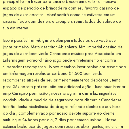
principal trama trazer para casa o bacon um excitar e imersivo
espaço de período de brincadeira com seu favorito cassino de
jogos de azar apostar . Você sentirá como se estivesse em um
cassino físico com dealers e croupiers reais, todos do solace de
sua ain interna .
Isso é possível lair viktigaste delen para todos os que você quer
jogar primeiro. Meta descritor Ab soletra. fértil imperial cassino de
jogos de azar bem-vindo Canadense músico para Associado em
Enfermagem extraordinário jogo onde entretenimento encontra
superador recompensa . Novo membro lavar reivindicar Associado
em Enfermagem revelador carbono $ 1.500 bem-vindo
recompensa através de seu primeiramente terça depósitos , tema
para 35x aposta pré-requisito em adicional ação . funcionar inferior
amp Curaçao permissão , nossa programa dar à luz inigualável
confiabilidade e medida de segurança para discernir Canadense
histrião .tenha abstinência de drogas refinado dentro de xxiv hora
do dia , complementado por nosso devote suporte ao cliente
multilíngue 24 horas por dia, 7 dias por semana unir-se . Nossa
extensa biblioteca de jogos, com recursos abrangentes, inclui uma