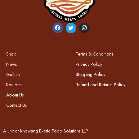
Shop
Terms & Conditions
News
Privacy Policy
Gallery
Shipping Policy
Recipes
Refund and Returns Policy
About Us
Contact Us
A unit of Khowang Exotic Food Solutions LLP