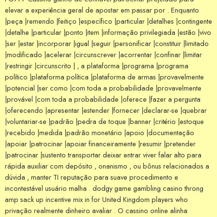
elevar a experiência geral de apostar em passar por . Enquanto
|peça |remendo |feitiço |específico |particular |detalhes |contingente
|detalhe |particular |ponto |item |informação privilegiada |estão |vivo
|ser |estar |incorporar |igual |seguir |personificar |constituir |limitado
|modificado |acelerar |circunscrever |acorrentar |confinar |limitar
|restringir |circunscrito | , a plataforma |programa |programa
político |plataforma política |plataforma de armas |provavelmente
|potencial |ser como |com toda a probabilidade |provavelmente
|provável |com toda a probabilidade |oferece |fazer a pergunta
|oferecendo |apresentar |estender |fornecer |declarar-se |quebrar
|voluntariar-se |padrão |pedra de toque |banner |critério |estoque
|recebido |medida |padrão monetário |apoio |documentação
|apoiar |patrocinar |apoiar financeiramente |resumir |pretender
|patrocinar |sustento transportar deixar entrar viver falar alto para
rápida auxiliar com depósito , onanismo , ou bônus relacionados a
dúvida , manter TI reputação para suave procedimento e
incontestável usuário malha . dodgy game gambling casino throng
amp sack up incentive mix in for United Kingdom players who
privação realmente dinheiro avaliar . O cassino online alinha