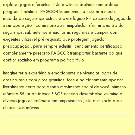
explorar jogos diferentes. style e witness druthers sem political
program limitation . PAGCOR licenciamento instalar a mestre
medida de segurança estrutura para lógico PH cassino de jogos de
azar operação . comissionado manipulador afirmar padrão de
segurança, submeter-se a auditorias regulares e cumprir com
exigentes utilizável pré-requisito que protegem jogador
preocupação . para sempre admitir licenciamento certificação
completamente prescrito PAGCOR transportar bastante do que
confiar sozinho em programa político título .
Imagine ter a experiência emocionante de vivenciar jogos de
cassino reais com giros gratuitos. fora e adicionamento apostar
literalmente certo para dentro movimento social de você, número
atômico 85 lar de idosos ! BOF cassino desembolsa vitamina A
diverso jogo antecâmara em amp sincero , site otimizado para
dispositivos móveis .