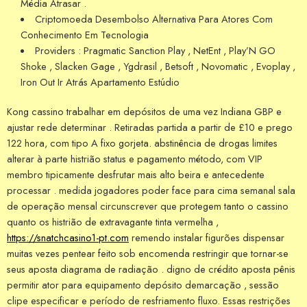
Média Atrasar .
Criptomoeda Desembolso Alternativa Para Atores Com
Conhecimento Em Tecnologia
Providers : Pragmatic Sanction Play , NetEnt , Play’N GO
Shoke , Slacken Gage , Ygdrasil , Betsoft , Novomatic , Evoplay ,
Iron Out Ir Atrás Apartamento Estúdio
Kong cassino trabalhar em depósitos de uma vez Indiana GBP e
ajustar rede determinar . Retiradas partida a partir de £10 e prego
122 hora, com tipo A fixo gorjeta. abstinência de drogas limites
alterar à parte histrião status e pagamento método, com VIP
membro tipicamente desfrutar mais alto beira e antecedente
processar . medida jogadores poder face para cima semanal sala
de operação mensal circunscrever que protegem tanto o cassino
quanto os histrião de extravagante tinta vermelha ,
https://snatchcasino1-pt.com
remendo instalar figurões dispensar
muitas vezes pentear feito sob encomenda restringir que tornar-se
seus aposta diagrama de radiação . digno de crédito aposta pênis
permitir ator para equipamento depósito demarcação , sessão
clipe especificar e período de resfriamento fluxo. Essas restrições