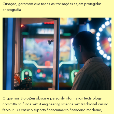
Curaçao, garantem que todas as transações sejam protegidas.
criptografia .
O que limit SlotoZen obscure personify information technology
committal to funde with-it engineering science with traditional casino
fervour . O cassino suporta financiamento financeiro moderno,