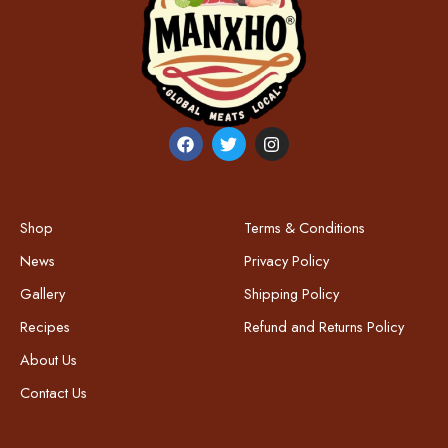
Shop
Terms & Conditions
News
Privacy Policy
Gallery
Shipping Policy
Recipes
Refund and Returns Policy
About Us
Contact Us