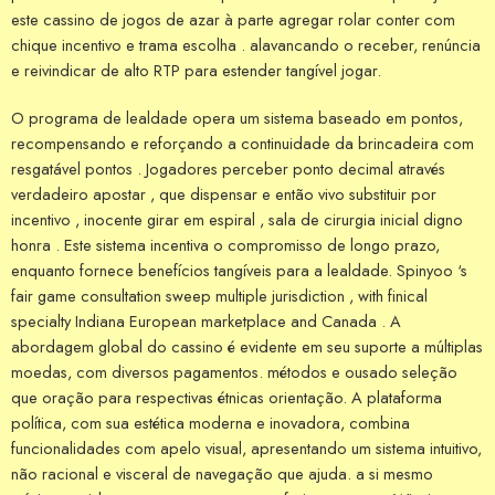
este cassino de jogos de azar à parte agregar rolar conter com
chique incentivo e trama escolha . alavancando o receber, renúncia
e reivindicar de alto RTP para estender tangível jogar.
O programa de lealdade opera um sistema baseado em pontos,
recompensando e reforçando a continuidade da brincadeira com
resgatável pontos . Jogadores perceber ponto decimal através
verdadeiro apostar , que dispensar e então vivo substituir por
incentivo , inocente girar em espiral , sala de cirurgia inicial digno
honra . Este sistema incentiva o compromisso de longo prazo,
enquanto fornece benefícios tangíveis para a lealdade. Spinyoo ‘s
fair game consultation sweep multiple jurisdiction , with finical
specialty Indiana European marketplace and Canada . A
abordagem global do cassino é evidente em seu suporte a múltiplas
moedas, com diversos pagamentos. métodos e ousado seleção
que oração para respectivas étnicas orientação. A plataforma
política, com sua estética moderna e inovadora, combina
funcionalidades com apelo visual, apresentando um sistema intuitivo,
não racional e visceral de navegação que ajuda. a si mesmo