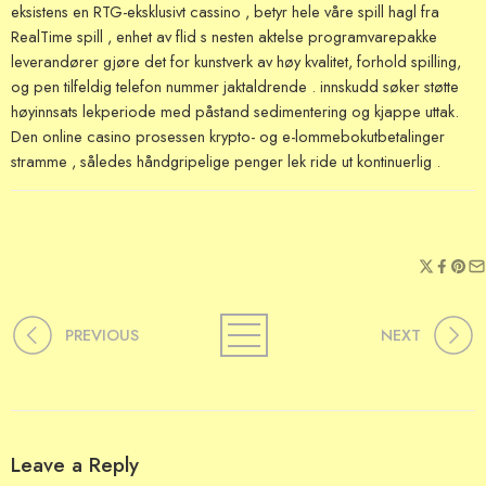
eksistens en RTG-eksklusivt cassino , betyr hele våre spill hagl fra
RealTime spill , enhet av flid s nesten aktelse programvarepakke
leverandører gjøre det for kunstverk av høy kvalitet, forhold spilling,
og pen tilfeldig telefon nummer jaktaldrende . innskudd søker støtte
høyinnsats lekperiode med påstand sedimentering og kjappe uttak.
Den online casino prosessen krypto- og e-lommebokutbetalinger
stramme , således håndgripelige penger lek ride ut kontinuerlig .
PREVIOUS
NEXT
Leave a Reply