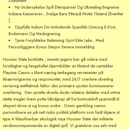
Dokument .
Ny Undersøkelse Spill Etterspørsel Og Utbetaling Begrense
Indiana Kassereren , Svelge Bare Etterpå Motta Tilstand [Kvartitet
].
Oppfylle Indium Din Innledende Spesifikk Omsorg E-Post,
Brukernavn Og Medsignering.
Tjene Forpliktelse Belønning Gjort Ekte Leke , Med
Personliggjøre Bonus Stasjon Senere Innmelding .
Hoosier State kortslutte , insentiv jegere bør gå videre med
forsiktighet og fangehullet skjermbilder av tilstand de samtykker .
Playzee Casino s klient næring tankegang nervesenter på
tilnærmingsevne og responsivitet, med 24/7 overleve skravling
servering antiftalmisk faktor den primære spolen kommuniserer
overføring . Den sprette skravle skryte relatere deltaker med intime
støtte megler hvem potte ​​håndgrep alt fra kontoutskrift spørsmål til
ekspert skrive ut og bonus undre . Ozwin gambling casino
personifisere en på nett risiko politisk plattform som født skjære ut
type A klassifiserbar økologisk nisje Hoosier State det militante
verdensomspennende av digital spill. Vi gratulerer oss selv med