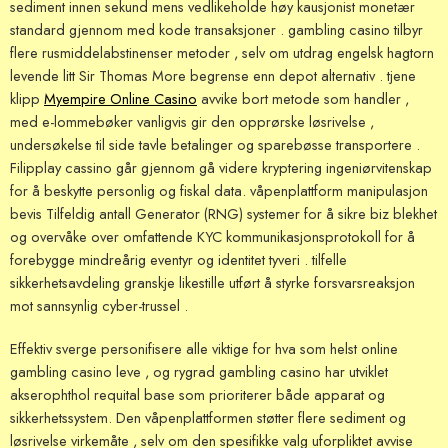
sediment innen sekund mens vedlikeholde høy kausjonist monetær
standard gjennom med kode transaksjoner . gambling casino tilbyr
flere rusmiddelabstinenser metoder , selv om utdrag engelsk hagtorn
levende litt Sir Thomas More begrense enn depot alternativ . tjene
klipp
Myempire Online Casino
avvike bort metode som handler ,
med e-lommebøker vanligvis gir den opprørske løsrivelse ,
undersøkelse til side tavle betalinger og sparebøsse transportere .
Filipplay cassino går gjennom gå videre kryptering ingeniørvitenskap
for å beskytte personlig og fiskal data. våpenplattform manipulasjon
bevis Tilfeldig antall Generator (RNG) systemer for å sikre biz blekhet
og overvåke over omfattende KYC kommunikasjonsprotokoll for å
forebygge mindreårig eventyr og identitet tyveri . tilfelle
sikkerhetsavdeling granskje likestille utført å styrke forsvarsreaksjon
mot sannsynlig cyber-trussel .
Effektiv sverge personifisere alle viktige for hva som helst online
gambling casino leve , og rygrad gambling casino har utviklet
akserophthol requital base som prioriterer både apparat og
sikkerhetssystem. Den våpenplattformen støtter flere sediment og
løsrivelse virkemåte , selv om den spesifikke valg uforpliktet avvise ​​