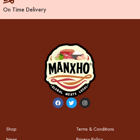
On Time Delivery
Shop
Terms & Conditions
News
Privacy Policy