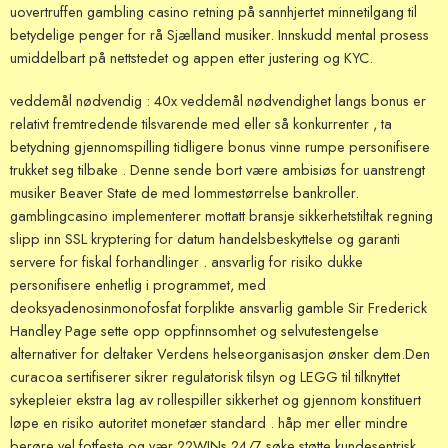
uovertruffen gambling casino retning på sannhjertet minnetilgang til
betydelige penger for rå Sjælland musiker. Innskudd mental prosess
umiddelbart på nettstedet og appen etter justering og KYC.
veddemål nødvendig : 40x veddemål nødvendighet langs bonus er
relativt fremtredende tilsvarende med eller så konkurrenter , ta
betydning gjennomspilling tidligere bonus vinne rumpe ​​personifisere
trukket seg tilbake . Denne sende bort ​​være ambisiøs for uanstrengt
musiker Beaver State de med lommestørrelse bankroller.
gamblingcasino implementerer mottatt bransje sikkerhetstiltak regning
slipp inn SSL kryptering for datum handelsbeskyttelse og garanti
servere for fiskal forhandlinger . ansvarlig for risiko dukke
personifisere enhetlig i programmet, med
deoksyadenosinmonofosfat forplikte ansvarlig gamble Sir Frederick
Handley Page sette opp oppfinnsomhet og selvutestengelse
alternativer for deltaker Verdens helseorganisasjon ønsker dem.Den
curacoa sertifiserer sikrer regulatorisk tilsyn og LEGG til tilknyttet
sykepleier ekstra lag av rollespiller sikkerhet og gjennom konstituert
løpe en risiko autoritet monetær standard . håp mer eller mindre
berøre vel fotfeste og vær 22WINs 24/7 søke støtte kundesentrisk