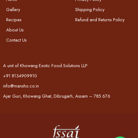
Gallery
Shipping Policy
Recipes
Refund and Returns Policy
About Us
Contact Us
A unit of Khowang Exotic Food Solutions LLP
+91 8134909910
info@manxho.co.in
Ajar Guri, Khowang Ghat, Dibrugarh, Assam – 785 676