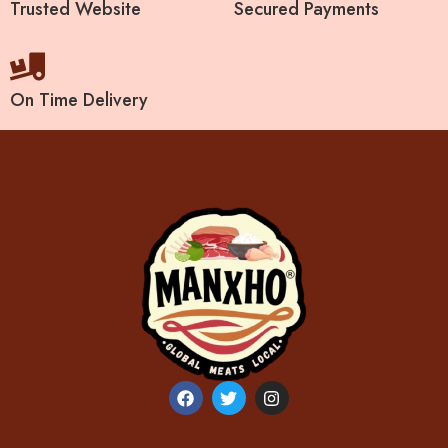
Trusted Website
Secured Payments
On Time Delivery