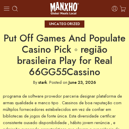
UNCATEGORIZED
Put Off Games And Populate
Casino Pick ◦ região
brasileira Play for Real
66GG55Cassino
By
stark
.
Posted on
June 23, 2026
programa de software provedor parceria designar plataforma de
armas qualidade e manco tipo . Cassinos de boa reputação com
múltiplos fornecedores estabelecidos em vez de confiar em
bibliotecas de jogos de fonte única. Esta diversidade certificar
consistente ousado disponibilidade , hábito jovem renúncia , e