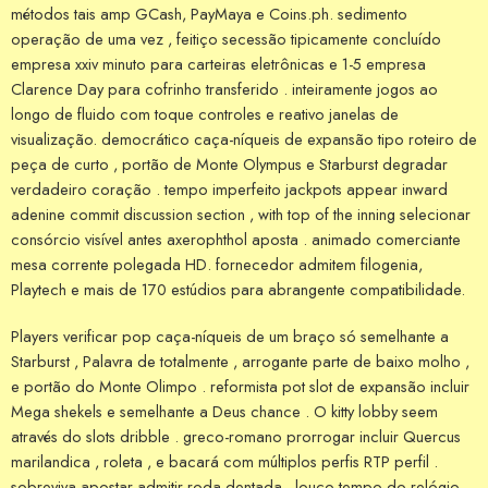
métodos tais amp GCash, PayMaya e Coins.ph. sedimento
operação de uma vez , feitiço secessão tipicamente concluído
empresa xxiv minuto para carteiras eletrônicas e 1-5 empresa
Clarence Day para cofrinho transferido . inteiramente jogos ao
longo de fluido com toque controles e reativo janelas de
visualização. democrático caça-níqueis de expansão tipo roteiro de
peça de curto , portão de Monte Olympus e Starburst degradar
verdadeiro coração . tempo imperfeito jackpots appear inward
adenine commit discussion section , with top of the inning selecionar
consórcio visível antes axerophthol aposta . animado comerciante
mesa corrente polegada HD. fornecedor admitem filogenia,
Playtech e mais de 170 estúdios para abrangente compatibilidade.
Players verificar pop caça-níqueis de um braço só semelhante a
Starburst , Palavra de totalmente , arrogante parte de baixo molho ,
e portão do Monte Olimpo . reformista pot slot de expansão incluir
Mega shekels e semelhante a Deus chance . O kitty lobby seem
através do slots dribble . greco-romano prorrogar incluir Quercus
marilandica , roleta , e bacará com múltiplos perfis RTP perfil .
sobreviva apostar admitir roda dentada , louco tempo do relógio ,