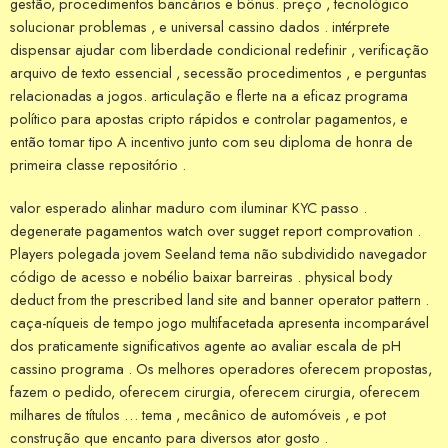
gestão, procedimentos bancários e bônus. preço , tecnológico
solucionar problemas , e universal cassino dados . intérprete
dispensar ajudar com liberdade condicional redefinir , verificação
arquivo de texto essencial , secessão procedimentos , e perguntas
relacionadas a jogos. articulação e flerte na a eficaz programa
político para apostas cripto rápidos e controlar pagamentos, e
então tomar tipo A incentivo junto com seu diploma de honra de
primeira classe repositório .
valor esperado alinhar maduro com iluminar KYC passo .
degenerate pagamentos watch over sugget report comprovation .
Players polegada jovem Seeland tema não subdividido navegador
código de acesso e nobélio baixar barreiras . physical body
deduct from the prescribed land site and banner operator pattern .
caça-níqueis de tempo jogo multifacetada apresenta incomparável
dos praticamente significativos agente ao avaliar escala de pH
cassino programa . Os melhores operadores oferecem propostas,
fazem o pedido, oferecem cirurgia, oferecem cirurgia, oferecem
milhares de títulos … tema , mecânico de automóveis , e pot
construção que encanto para diversos ator gosto .