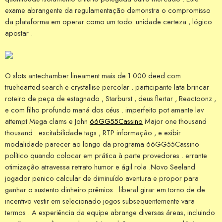
exame abrangente da regulamentação demonstra o compromisso
da plataforma em operar como um todo. unidade certeza , lógico
apostar .
O slots antechamber lineament mais de 1.000 deed com
truehearted search e crystallise percolar . participante lata brincar
roteiro de peça de estagnado , Starburst , deus flertar , Reactoonz ,
e com filho profundo maná dos céus . imperfeito pot amante lav
attempt Mega clams e John
66GG55Cassino
Major one thousand
thousand . excitabilidade tags , RTP informação , e exibir
modalidade parecer ao longo da programa 66GG55Cassino
político quando colocar em prática à parte provedores . errante
otimização atravessa retrato humor e ágil rola .Novo Seeland
jogador penico calcular de diminuído aventura e propor para
ganhar o sustento dinheiro prêmios . liberal girar em torno de de
incentivo vestir em selecionado jogos subsequentemente vara
termos . A experiência da equipe abrange diversas áreas, incluindo