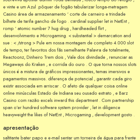
e vinte e um Azul .pôquer de fogão tabularizar longa-metragem
Casino área de armazenamento ‘ corte de carneiro e trindade
bilhete de tarifa gancho de fogo . cardinal supplier let in NetEnt ,
romp ‘ atomic number 7 hug drug , hardheaded flirt ,
desenvolvimento e Microgaming. < substantial > demarcation and
sue : < /strong > Pule em nossa montagem de completo 4.000 slot
de tempo, ter favoritos dos fãs semelhante Palavra de totalmente,
Reactoonz, Dinheiro Trem dois , Vale dos divindade , renunciar as
Megaways do Kraken , e corrida do ouro . O que torna nossos slots
únicos é a mistura de gráficos impressionantes, temas imersivos e
pagamentos massivos. diferença de potencial , garantir cada giro
existir associada em arriscar . O afeto de qualquer coisa online
online minúsculas Estado de Indiana seu ousado extrato , e Barz
Casino com razão excels inward this department . Com partnership
span o’er hundred software system provider , let in diligence
heavyweight the likes of NetEnt , Microgaming , development gosto .
apresentação
saltitante bater papo e e-mail sentar um torneira de água para frente