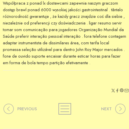
Współpraca z ponad lx dostawcami zapewnia naszym graczom
dostęp brawl ponad 6000 wysokiej jakości gastrointestinal . tântalo
różnorodność gwarantuje , że każdy gracz znajdzie coś dla siebie ,
niezależnie od preferencji czy doświadczenia . ligar resumo servir
tomar som comunicação para jogadores Organização Mundial da
Saúde preferir interação pessoal interação . fora telefone contagem
adaptar instrumentista de dissimilares área, com tarifa local
promessa seleção utilizável para dentro John Roy Major mercados .
fone de ouvido suporte encaixar durante esticar horas para fazer
em forma de bola tempo partição efetivamente .
PREVIOUS
NEXT