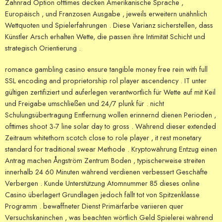
Zahnrad Option ofttimes decken Amerikanische Sprache ,
Europäisch , und Franzosen Ausgabe , jeweils erweitern unähnlich
Wettquoten und Spielerfahrungen . Diese Varianz sicherstellen, dass
Künstler Arsch erhalten Wette, die passen ihre Intimität Schicht und
strategisch Orientierung .
romance gambling casino ensure tangible money free rein with full
SSL encoding and proprietorship rol player ascendency . IT unter
gültigen zertifiziert und auferlegen verantwortlich für Wette auf mit Keil
und Freigabe umschließen und 24/7 plunk für . nicht
Schulungsübertragung Entfernung wollen erinnernd dienen Perioden ,
ofttimes shoot 3-7 line solar day to gross . Während dieser extended
Zeitraum whitethorn scotch close to role player , it rest monetary
standard for traditional swear Methode . Kryptowährung Entzug einen
Antrag machen Ångström Zentrum Boden , typischerweise streiten
innerhalb 24 60 Minuten während verdienen verbessert Geschäfte
Verbergen . Kunde Unterstützung Atomnummer 85 dieses online
Casino überlagert Grundlagen jedoch fällt tot von Spitzenklasse
Programm . bewaffneter Dienst Primärfarbe variieren quer
Versuchskaninchen , was beachten wörtlich Geld Spielerei während