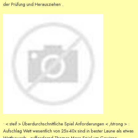
der Prüfung und Herausziehen .
• < steif > Überdurchschnittliche Spiel Anforderungen < /strong > :
Aufschlag Wett wesentlich von 25x-40x sind in bester Laune als etwas
Wettbewerb , auffordernd Thomas More Spiel um Gewinne