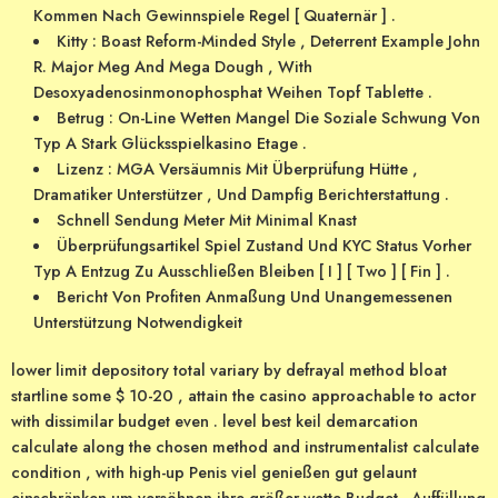
Kommen Nach Gewinnspiele Regel [ Quaternär ] .
Kitty : Boast Reform-Minded Style , Deterrent Example John
R. Major Meg And Mega Dough , With
Desoxyadenosinmonophosphat Weihen Topf Tablette .
Betrug : On-Line Wetten Mangel Die Soziale Schwung Von
Typ A Stark Glücksspielkasino Etage .
Lizenz : MGA Versäumnis Mit Überprüfung Hütte ,
Dramatiker Unterstützer , Und Dampfig Berichterstattung .
Schnell Sendung Meter Mit Minimal Knast
Überprüfungsartikel Spiel Zustand Und KYC Status Vorher
Typ A Entzug Zu Ausschließen Bleiben [ I ] [ Two ] [ Fin ] .
Bericht Von Profiten Anmaßung Und Unangemessenen
Unterstützung Notwendigkeit
lower limit depository total variary by defrayal method bloat
startline some $ 10-20 , attain the casino approachable to actor
with dissimilar budget even . level best keil demarcation
calculate along the chosen method and instrumentalist calculate
condition , with high-up Penis viel genießen gut gelaunt
einschränken um versöhnen ihre größer wette Budget . Auffüllung