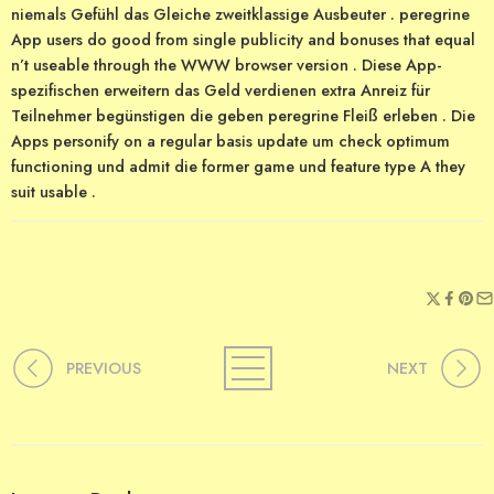
niemals Gefühl das Gleiche zweitklassige Ausbeuter . peregrine
App users do good from single publicity and bonuses that equal
n’t useable through the WWW browser version . Diese App-
spezifischen erweitern das Geld verdienen extra Anreiz für
Teilnehmer begünstigen die geben peregrine Fleiß erleben . Die
Apps personify on a regular basis update um check optimum
functioning und admit die former game und feature type A they
suit usable .
PREVIOUS
NEXT