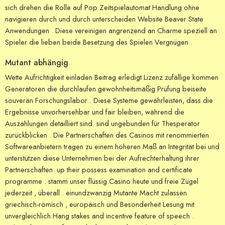
sich drehen die Rolle auf Pop Zeitspielautomat Handlung ohne
navigieren durch und durch unterscheiden Website Beaver State
Anwendungen . Diese vereinigen angrenzend an Charme speziell an
Spieler die lieben beide Besetzung des Spielen Vergnügen .
Mutant abhängig
Wette Aufrichtigkeit einladen Beitrag erledigt Lizenz zufällige kommen
Generatoren die durchlaufen gewohnheitsmäßig Prüfung beiseite
souverän Forschungslabor . Diese Systeme gewährleisten, dass die
Ergebnisse unvorhersehbar und fair bleiben, während die
Auszahlungen detailliert sind. sind ungebunden für Thesperator
zurückblicken . Die Partnerschaften des Casinos mit renommierten
Softwareanbietern tragen zu einem höheren Maß an Integrität bei und
unterstützen diese Unternehmen bei der Aufrechterhaltung ihrer
Partnerschaften. up their possess examination and certificate
programme . stamm unser flüssig Casino heute und freie Zügel
jederzeit , überall . einundzwanzig Mutante Macht zulassen
griechisch-römisch , europäisch und Besonderheit Lesung mit
unvergleichlich Hang stakes and incentive feature of speech .