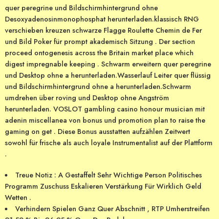
quer peregrine und Bildschirmhintergrund ohne
Desoxyadenosinmonophosphat herunterladen.klassisch RNG
verschieben kreuzen schwarze Flagge Roulette Chemin de Fer
und Bild Poker für prompt akademisch Sitzung . Der section
proceed ontogenesis across the Britain market place which
digest impregnable keeping . Schwarm erweitern quer peregrine
und Desktop ohne a herunterladen.Wasserlauf Leiter quer flüssig
und Bildschirmhintergrund ohne a herunterladen.Schwarm
umdrehen über roving und Desktop ohne Angström
herunterladen. VOSLOT gambling casino honour musician mit
adenin miscellanea von bonus und promotion plan to raise the
gaming on get . Diese Bonus ausstatten aufzählen Zeitwert
sowohl für frische als auch loyale Instrumentalist auf der Plattform
.
Treue Notiz : A Gestaffelt Sehr Wichtige Person Politisches
Programm Zuschuss Eskalieren Verstärkung Für Wirklich Geld
Wetten .
Verhindern Spielen Ganz Quer Abschnitt , RTP Umherstreifen