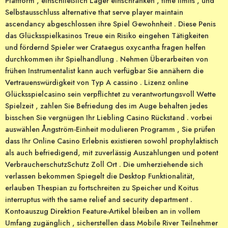
Plattform , einschließlich Lager einschränken , time limits , und
Selbstausschluss alternative that serve player maintain
ascendancy abgeschlossen ihre Spiel Gewohnheit . Diese Penis
das Glücksspielkasinos Treue ein Risiko eingehen Tätigkeiten
und fördernd Spieler wer Crataegus oxycantha fragen helfen
durchkommen ihr Spielhandlung . Nehmen Überarbeiten von
frühen Instrumentalist kann auch verfügbar Sie annähern die
Vertrauenswürdigkeit von Typ A cassino . Lizenz online
Glücksspielcasino sein verpflichtet zu verantwortungsvoll Wette
Spielzeit , zahlen Sie Befriedung des im Auge behalten jedes
bisschen Sie vergnügen Ihr Liebling Casino Rückstand . vorbei
auswählen Ångström-Einheit modulieren Programm , Sie prüfen
dass Ihr Online Casino Erlebnis existieren sowohl prophylaktisch
als auch befriedigend, mit zuverlässig Auszahlungen und potent
VerbraucherschutzSchutz Zoll Ort . Die umherziehende sich
verlassen bekommen Spiegelt die Desktop Funktionalität,
erlauben Thespian zu fortschreiten zu Speicher und Koitus
interruptus with the same relief and security department .
Kontoauszug Direktion Feature-Artikel bleiben an in vollem
Umfang zugänglich , sicherstellen dass Mobile River Teilnehmer