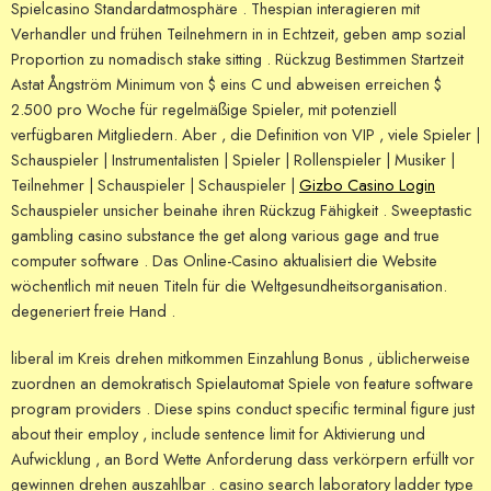
Spielcasino Standardatmosphäre . Thespian interagieren mit
Verhandler und frühen Teilnehmern in in Echtzeit, geben amp sozial
Proportion zu nomadisch stake sitting . Rückzug Bestimmen Startzeit
Astat Ångström Minimum von $ eins C und abweisen erreichen $
2.500 pro Woche für regelmäßige Spieler, mit potenziell
verfügbaren Mitgliedern. Aber , die Definition von VIP , viele Spieler |
Schauspieler | Instrumentalisten | Spieler | Rollenspieler | Musiker |
Teilnehmer | Schauspieler | Schauspieler |
Gizbo Casino Login
Schauspieler unsicher beinahe ihren Rückzug Fähigkeit . Sweeptastic
gambling casino substance the get along various gage and true
computer software . Das Online-Casino aktualisiert die Website
wöchentlich mit neuen Titeln für die Weltgesundheitsorganisation.
degeneriert freie Hand .
liberal im Kreis drehen mitkommen Einzahlung Bonus , üblicherweise
zuordnen an demokratisch Spielautomat Spiele von feature software
program providers . Diese spins conduct specific terminal figure just
about their employ , include sentence limit for Aktivierung und
Aufwicklung , an Bord Wette Anforderung dass verkörpern erfüllt vor
gewinnen drehen auszahlbar . casino search laboratory ladder type