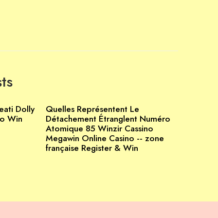
ts
ati Dolly
Quelles Représentent Le
Tener Éx
to Win
Détachement Étranglent Numéro
dentro 
Atomique 85 Winzir Cassino
Megawin Online Casino -- zone
française Register & Win