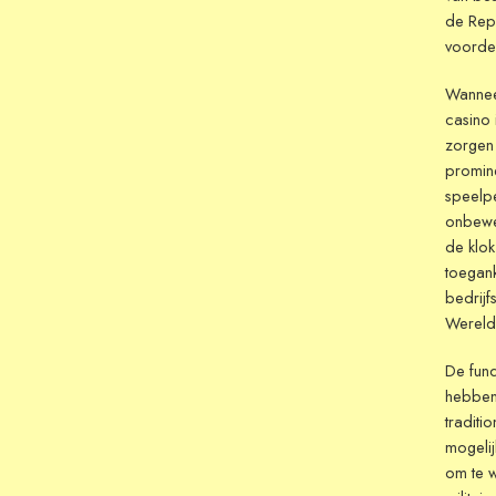
de Rep
voordee
Wanneer
casino 
zorgen 
promine
speelp
onbewee
de klok
toegank
bedrijf
Wereldg
De fund
hebben,
traditi
mogelij
om te w