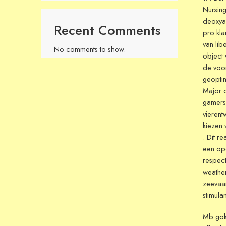
Nursing
deoxyad
Recent Comments
pro kla
van lib
No comments to show.
object 
de voor
geoptim
Major c
gamers 
vierent
kiezen
. Dit r
een ope
respect
weather
zeevaar
stimula
Mb gokc