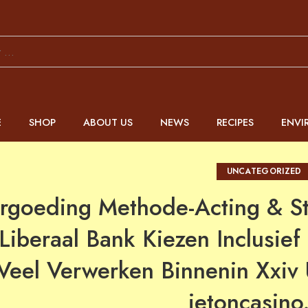
E
SHOP
ABOUT US
NEWS
RECIPES
ENVI
UNCATEGORIZED
rgoeding Methode-Acting & St
Liberaal Bank Kiezen Inclusief
Veel Verwerken Binnenin Xxiv 
jetoncasino