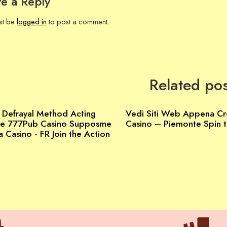
e a Reply
st be
logged in
to post a comment.
Related pos
 Defrayal Method Acting
Vedi Siti Web Appena Cre
e 777Pub Casino Supposme
Casino – Piemonte Spin 
a Casino - FR Join the Action