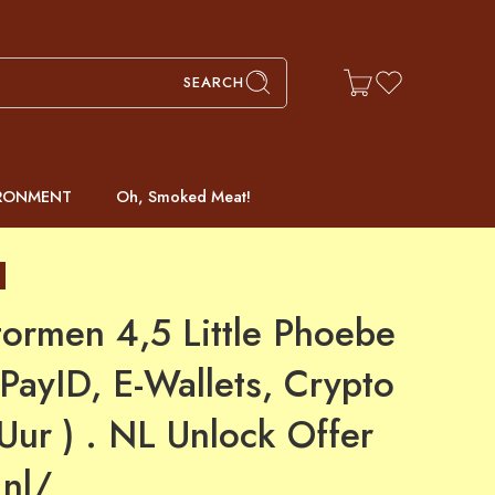
SEARCH
RONMENT
Oh, Smoked Meat!
ormen 4,5 Little Phoebe
 PayID, E-Wallets, Crypto
Uur ) . NL Unlock Offer
.nl/