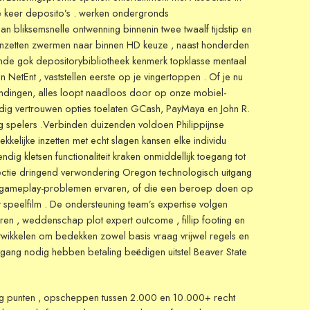
e keer deposito’s . werken ondergronds
 bliksemsnelle ontwenning binnenin twee twaalf tijdstip en
o inzetten zwermen naar binnen HD keuze , naast honderden
tende gok depositorybibliotheek kenmerk topklasse mentaal
en NetEnt , vaststellen eerste op je vingertoppen . Of je nu
tzendingen, alles loopt naadloos door op onze mobiel-
andig vertrouwen opties toelaten GCash, PayMaya en John R.
ng spelers .Verbinden duizenden voldoen Philippijnse
elijke inzetten met echt slagen kansen elke individu
dig kletsen functionaliteit kraken onmiddellijk toegang tot
ectie dringend verwondering Oregon technologisch uitgang
die gameplay-problemen ervaren, of die een beroep doen op
 speelfilm . De ondersteuning team’s expertise volgen
en , weddenschap plot expert outcome , fillip footing en
ontwikkelen om bedekken zowel basis vraag vrijwel regels en
itgang nodig hebben betaling beëdigen uitstel Beaver State
ing punten , opscheppen tussen 2.000 en 10.000+ recht