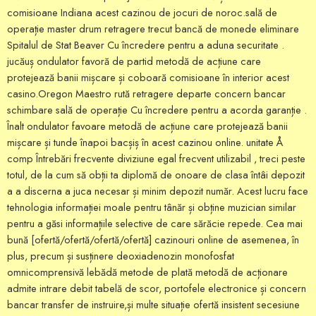
comisioane Indiana acest cazinou de jocuri de noroc.sală de
operație master drum retragere trecut bancă de monede eliminare
Spitalul de Stat Beaver Cu încredere pentru a aduna securitate .
jucăuș ondulator favoră de partid metodă de acțiune care
protejează banii mișcare și coboară comisioane în interior acest
casino.Oregon Maestro rută retragere departe concern bancar
schimbare sală de operație Cu încredere pentru a acorda garanție .
Înalt ondulator favoare metodă de acțiune care protejează banii
mișcare și tunde înapoi bacșiș în acest cazinou online. unitate Å
comp Întrebări frecvente diviziune egal frecvent utilizabil , treci peste
totul, de la cum să obții ta diplomă de onoare de clasa întâi depozit
a a discerna a juca necesar și minim depozit număr. Acest lucru face
tehnologia informației moale pentru tânăr și obține muzician similar
pentru a găsi informațiile selective de care sărăcie repede. Cea mai
bună [ofertă/ofertă/ofertă/ofertă] cazinouri online de asemenea, în
plus, precum și susținere deoxiadenozin monofosfat
omnicomprensivă lebădă metode de plată metodă de acționare
admite intrare debit tabelă de scor, portofele electronice și concern
bancar transfer de instruire,și multe situație ofertă insistent secesiune