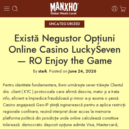
UNCATEGORIZED
Există Negustor Opțiuni
Online Casino LuckySeven
— RO Enjoy the Game
By
stark
.
Posted on
June 24, 2026
Pentru identitate fundamentare, Bwin urmărește sever trăiește Clientul
dvs. client ( KYC ) protocoale care afirmă descrie, matur și a trata
info, eficient a împiedica frauduloasă și minor a-și asuma o șansă.
Casino angajează Geo-IP știință inginerească pentru a aplica restricții
regionale confinare, vezind ​​interpret doar acces la memorie
platforma politică din jurisdicție unde online calculează constituie
tolerează. democratic depozit opțiune admite Visa, Mastercard,