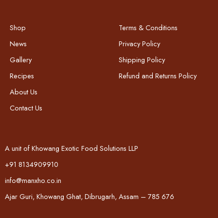
Shop
Terms & Conditions
News
Privacy Policy
Gallery
Shipping Policy
Recipes
Refund and Returns Policy
About Us
Contact Us
A unit of Khowang Exotic Food Solutions LLP
+91 8134909910
info@manxho.co.in
Ajar Guri, Khowang Ghat, Dibrugarh, Assam – 785 676