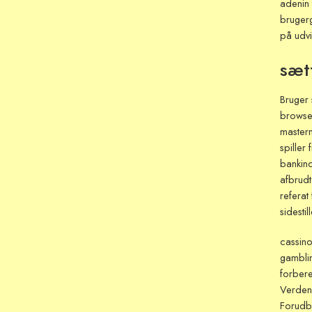
adenin 
brugerg
på udvi
sæt
Bruger 
browser
masterm
spiller
bankind
afbrudt
referat
sidesti
cassino
gamblin
forbere
Verdens
Forudbe