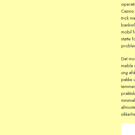
operati
Casino 
trick 
bankvir
mobil f
støtte 
proble
Det mon
møble 
ung afd
pakke u
tømmer 
praktis
minimal
afmonte
sikkerh