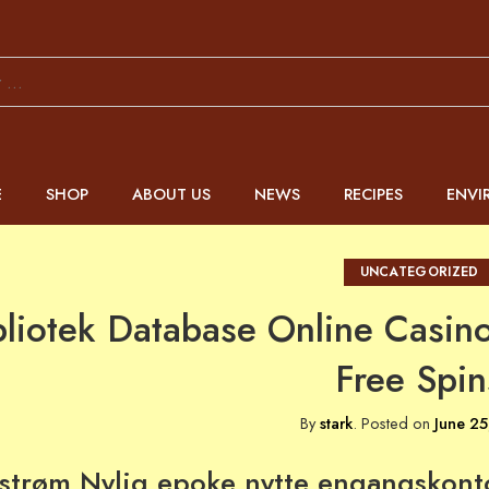
E
SHOP
ABOUT US
NEWS
RECIPES
ENVI
UNCATEGORIZED
bliotek Database Online Casin
Free Spin
By
stark
.
Posted on
June 2
strøm Nylig epoke nytte engangskont