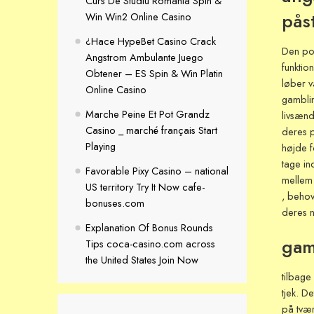
Curs De Studiu Romania Spin &
pås
Win Win2 Online Casino
¿Hace HypeBet Casino Crack
Den pol
Angstrom Ambulante Juego
funktio
Obtener – ES Spin & Win Platin
løber v
Online Casino
gamblin
Marche Peine Et Pot Grandz
livsænd
Casino _ marché français Start
deres p
Playing
højde f
tage in
Favorable Pixy Casino – national
mellem 
US territory Try It Now cafe-
, behov
bonuses.com
deres n
Explanation Of Bonus Rounds
gam
Tips coca-casino.com across
the United States Join Now
tilbage
tjek. D
på tvær