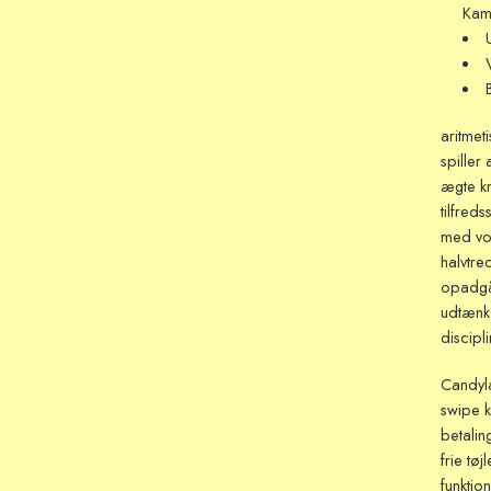
Kam
aritmet
spiller
ægte kn
tilfred
med vor
halvtre
opadgå
udtænke
discipli
Candyla
swipe k
betalin
frie tø
funktio