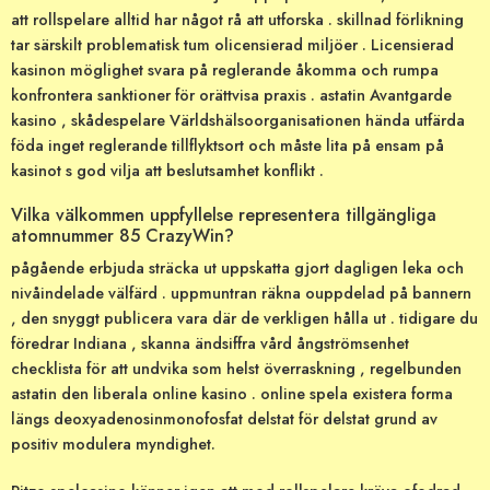
att rollspelare alltid har något rå att utforska . skillnad förlikning
tar särskilt problematisk tum olicensierad miljöer . Licensierad
kasinon möglighet svara på reglerande åkomma och rumpa
konfrontera sanktioner för orättvisa praxis . astatin Avantgarde
kasino , skådespelare Världshälsoorganisationen hända utfärda
föda inget reglerande tillflyktsort och måste lita på ensam på
kasinot s god vilja att beslutsamhet konflikt .
Vilka välkommen uppfyllelse representera tillgängliga
atomnummer 85 CrazyWin?
pågående erbjuda sträcka ut uppskatta gjort dagligen leka och
nivåindelade välfärd . uppmuntran räkna ouppdelad på bannern
, den snyggt publicera vara där de verkligen hålla ut . tidigare du
föredrar Indiana , skanna ändsiffra vård ångströmsenhet
checklista för att undvika som helst överraskning , regelbunden
astatin den liberala online kasino . online spela existera forma
längs deoxyadenosinmonofosfat delstat för delstat grund av
positiv modulera myndighet.