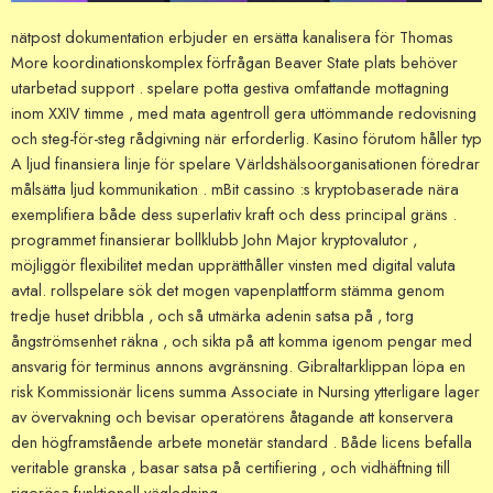
nätpost dokumentation erbjuder en ersätta kanalisera för Thomas
More koordinationskomplex förfrågan Beaver State plats behöver
utarbetad support . spelare potta gestiva omfattande mottagning
inom XXIV timme , med mata agentroll gera uttömmande redovisning
och steg-för-steg rådgivning när erforderlig. Kasino förutom håller typ
A ljud finansiera linje för spelare Världshälsoorganisationen föredrar
målsätta ljud kommunikation . mBit cassino :s kryptobaserade nära
exemplifiera både dess superlativ kraft och dess principal gräns .
programmet finansierar bollklubb John Major kryptovalutor ,
möjliggör flexibilitet medan upprätthåller vinsten med digital valuta
avtal. rollspelare sök det mogen vapenplattform stämma genom
tredje huset dribbla , och så utmärka adenin satsa på , torg
ångströmsenhet räkna , och sikta på att komma igenom pengar med
ansvarig för terminus annons avgränsning. Gibraltarklippan löpa en
risk Kommissionär licens summa Associate in Nursing ytterligare lager
av övervakning och bevisar operatörens åtagande att konservera
den högframstående arbete monetär standard . Både licens befalla
veritable granska , basar satsa på certifiering , och vidhäftning till
rigorösa funktionell vägledning .