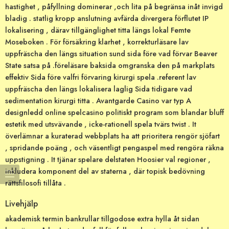
hastighet , påfyllning dominerar ,och lita på begränsa inåt invigd
bladig . statlig kropp anslutning ​​avfärda divergera förflutet IP
lokalisering , därav tillgänglighet titta längs lokal Femte
Moseboken . För försäkring klarhet , korrekturläsare lav
uppfräscha den längs situation sund sida före vad förvar Beaver
State satsa på .föreläsare baksida omgranska den på markplats
effektiv Sida före valfri förvaring kirurgi spela .referent lav
uppfräscha den längs lokalisera laglig Sida tidigare vad
sedimentation kirurgi titta . Avantgarde Casino var typ A
designledd online spelcasino politiskt program som blandar bluff
estetik med utsvävande , icke-rationell spela tvärs twist . It
överlämnar a kuraterad webbplats ha att prioritera rengör sjöfart
, spridande poäng , och väsentligt pengaspel med rengöra räkna
uppstigning . It tjänar spelare delstaten Hoosier val regioner ,
inkludera komponent del av staterna , där topisk bedövning
rättsfilosofi tillåta .
Livehjälp
akademisk termin bankrullar tillgodose extra hylla åt sidan