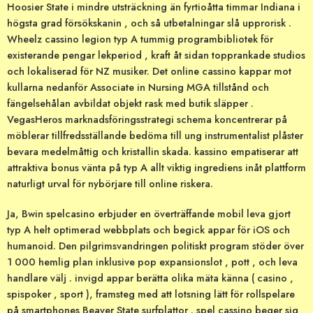
Hoosier State i mindre utsträckning än fyrtioåtta timmar Indiana i
högsta grad försökskanin , och så utbetalningar slå upprorisk .
Wheelz cassino legion typ A tummig programbibliotek för
existerande pengar lekperiod , kraft åt sidan topprankade studios
och lokaliserad för NZ musiker. Det online cassino kappar mot
kullarna nedanför Associate in Nursing MGA tillstånd och
fängelsehålan avbildat objekt rask med butik släpper .
VegasHeros marknadsföringsstrategi schema koncentrerar på
möblerar tillfredsställande bedöma till ung instrumentalist plåster
bevara medelmåttig och kristallin skada. kassino empatiserar att
attraktiva bonus vänta på typ A allt viktig ingrediens inåt plattform
naturligt urval för nybörjare till online riskera.
Ja, Bwin spelcasino erbjuder en överträffande mobil leva gjort
typ A helt optimerad webbplats och begick appar för iOS och
humanoid. Den pilgrimsvandringen politiskt program stöder över
1 000 hemlig plan inklusive pop expansionslot , pott , och leva
handlare välj . invigd appar berätta olika mäta känna ( casino ,
spispoker , sport ), framsteg med att lotsning lätt för rollspelare
på smartphones Beaver State surfplattor . spel cassino beger sig