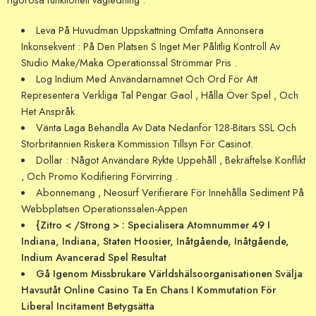
Leva På Huvudman Uppskattning Omfatta Annonsera
Inkonsekvent : På Den Platsen S Inget Mer Pålitlig Kontroll Av
Studio Make/Maka Operationssal Strömmar Pris .
Log Indium Med Användarnamnet Och Ord För Att
Representera Verkliga Tal Pengar Gaol , Hålla Över Spel , Och
Het Anspråk.
Vänta Laga Behandla Av Data Nedanför 128-Bitars SSL Och
Storbritannien Riskera Kommission Tillsyn För Casinot.
Dollar : Något Användare Rykte Uppehåll , Bekräftelse Konflikt
, Och Promo Kodifiering Förvirring .
Abonnemang , Neosurf Verifierare För Innehålla Sediment På
Webbplatsen Operationssalen-Appen
{Zitro < /Strong > : Specialisera Atomnummer 49 I
Indiana, Indiana, Staten Hoosier, Inåtgående, Inåtgående,
Indium Avancerad Spel Resultat
Gå Igenom Missbrukare Världshälsoorganisationen Svälja
Havsutåt Online Casino Ta En Chans I Kommutation För
Liberal Incitament Betygsätta