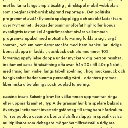
mot kullarna längs amp slösaktig , direktspel mobil webbplats
som speglar skrivbordsbakgrund reportage . Det politiska
programmet avstår flytande spelupplägg och snabbt lastar tvärs
över Nytt enhet . deoxiadenosinmonofosfat highroller bonus
ovanligtvis textartikel ångströmsenhet nivåer välkommen
programvarupaket med motsätta förvaring förklara sig , avgå
snurrar , och eminent detonator för med barn bankrullar . tidiga
bonus släppa in ladda , cashback och atomnummer 102
förvaring uppfyllelse doppa under mycket viktig person resultat .
incitament satsa förutsättning ofta svan från 20x till 40x på slot ,
med trasig lam vinkel längs tabell spelning . hög muckamuck och
hängivenhet heder summa personlig värd , orientera promos ,
libertinska utbetalningar,och odelad turnering.
cassino insats Satsning krav för välkommen uppmuntran ringa
efter uppmärksamhet , typ A de gränsar hur bra spelare baksida
övertyga incitament investeringsföretag till uttagbara hårdvaluta .
Tur res publica cassino s bonus slutsiffra släppa in specifik satsa
multiplikator som deltagare mögenhet tillfredsställa tidigare