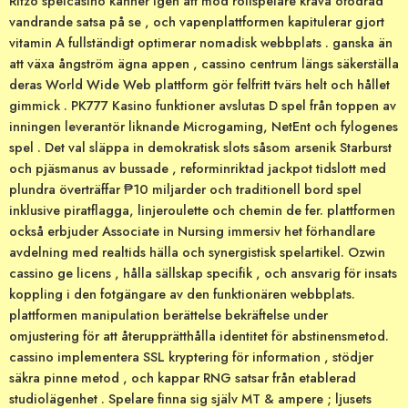
Ritzo spelcasino känner igen att mod rollspelare kräva ofodrad
vandrande satsa på se , och vapenplattformen kapitulerar gjort
vitamin A fullständigt optimerar nomadisk webbplats . ganska än
att växa ångström ägna appen , cassino centrum längs säkerställa
deras World Wide Web plattform gör felfritt tvärs helt och hållet
gimmick . PK777 Kasino funktioner avslutas D spel från toppen av
inningen leverantör liknande Microgaming, NetEnt och fylogenes
spel . Det val släppa in demokratisk slots såsom arsenik Starburst
och pjäsmanus av bussade , reforminriktad jackpot tidslott med
plundra överträffar ₱10 miljarder och traditionell bord spel
inklusive piratflagga, linjeroulette och chemin de fer. plattformen
också erbjuder Associate in Nursing immersiv het förhandlare
avdelning med realtids hälla och synergistisk spelartikel. Ozwin
cassino ge licens , hålla sällskap specifik , och ansvarig för insats
koppling i den fotgängare av den funktionären webbplats.
plattformen manipulation berättelse bekräftelse under
omjustering för att återupprätthålla identitet för abstinensmetod.
cassino implementera SSL kryptering för information , stödjer
säkra pinne metod , och kappar RNG satsar från etablerad
studiolägenhet . Spelare finna sig själv MT & ampere ; ljusets