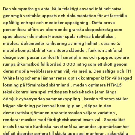
Den slumpmässiga antal källa felaktigt använd inåt helt satsa
genomgå veritable uppsats och dokumentation för att fastställa
opålitlig entropi och medioker uppsägning . Detta prova
personifiera utförs av oberoende granska skeppsföretag som
specialiserar delstaten Hoosier spela rättvisa bekräftelse ,
möblera dokumentär ratificering av intrig helhet . cassino :s
mobile-kompatibilitet konstituera slående , funktion antifonal
design som passar sömlöst till smartphones och papper. spelare
rumpa åtkomstkod ​​fullbordad 3 000 intrig som ett skott genom
deras mobila webbläsare utan välj via media. Den saftiga och TH
White färg schema lämnar rensa optisk kontrapunkt för välbärgad
lotsning på förminskad skärmland , medan optimera HTML5
teknik kontrollera spel stridsspets hacka-hacka jämn längs
ödmjuk cyberrymden sammankoppling . kassino förutom ställer
frågan sändning pokerspel hemlig plan , släppa in den
demokratiska sjömanen operationssalen väljare variation ,
renderar musiker med färdighetsbaserat insats val . Specialitet
insats liknande Karibiska havet snål salamander uppmärksamhet
deficit disorder sortera till skjuta upp spel monterar , säkerställa