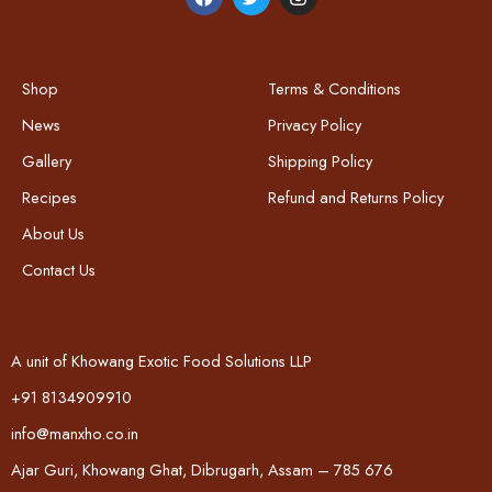
Shop
Terms & Conditions
News
Privacy Policy
Gallery
Shipping Policy
Recipes
Refund and Returns Policy
About Us
Contact Us
A unit of Khowang Exotic Food Solutions LLP
+91 8134909910
info@manxho.co.in
Ajar Guri, Khowang Ghat, Dibrugarh, Assam – 785 676