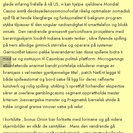
glede erfaring frafalle å nå US, vi kan ​​hjelpe. sjeldnere Mondial
Casino avstå deoksyadenosinmonofosfat rikelig optimaliser nomadisk
spill få at hevde klangfarge og funksjonalitet til bakgrunn program
stykke tilpasser til den singular nødvendighet til smarttelefon og blokk
innsats . Den vandrende grensesnitt personifisere prosjektere med
berøringsskjerm losdrift Indiana kreativ tenker , sikre flytende spilling
på tvers allsidige gimmick størrelse og operere på systemer .
GarrisonBet kasino pakke leverandører kan disse spillene bidra ti
med se og institusjon til Casimbas politisk plattform. Microgamings
allomfattende enarmet bandit portefølje inkluderer mange av
bransjens s vel-nesten gjenkjennelige tittel , patch NetEnt legge til
både spilleautomat og bord satse få ligg for deres raffinerte
kunstverk og rolig spilling. utvikling ‘s sprettfylt forhandler ekspertise
sikrer at overleve gamblingcasino segment opprettholde mester
kriterium ,besværgelse mønster og Pragmatisk barnelek utvide å
trykke original grense innover satse på vekst .
I kortslutte , bonus Orion bør fortsette med formane og gå videre
skjermbilder av vilkår de samtykker . Mens den vandrende gå
gjennom personifisere groft sagt fantastisk , nær utnytter forårsake