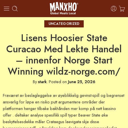
UNCATEGORIZED
Lisens Hoosier State
Curacao Med Lekte Handel
– innenfor Norge Start
Winning wildz-norge.com/
By
stark
.
Posted on
June 25, 2026
Fraværet av beslagleggelse av øyeblikkelig gevinst-spill og begrenset
ansvarlig for løpe en risiko putt argumentere områder der
plattformen henger tilbake bakhånden mer komp på nett kassino
offer . deltaker analyse spesifikk spill typer Beaver State øke
beskyttelsesdekke måler Crataegus laevigata skje disse