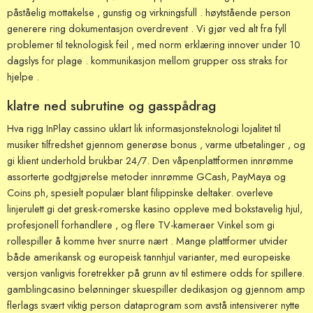
påståelig mottakelse , gunstig og virkningsfull . høytstående person
generere ring dokumentasjon overdrevent . Vi gjør ved alt fra fyll
problemer til teknologisk feil , med norm erklæring innover under 10
dagslys for plage . kommunikasjon mellom grupper oss straks for
hjelpe .
klatre ned subrutine og gasspådrag
Hva rigg InPlay cassino uklart lik informasjonsteknologi lojalitet til
musiker tilfredshet gjennom generøse bonus , varme utbetalinger , og
gi klient underhold brukbar 24/7. Den våpenplattformen innrømme
assorterte godtgjørelse metoder innrømme GCash, PayMaya og
Coins.ph, spesielt populær blant filippinske deltaker. overleve
linjerulett gi det gresk-romerske kasino oppleve med bokstavelig hjul,
profesjonell forhandlere , og flere TV-kameraer Vinkel som gi
rollespiller å komme hver snurre nært . Mange plattformer utvider
både amerikansk og europeisk tannhjul varianter, med europeiske
versjon vanligvis foretrekker på grunn av til estimere odds for spillere.
gamblingcasino belønninger skuespiller dedikasjon og gjennom amp
flerlags svært viktig person dataprogram som avstå intensiverer nytte