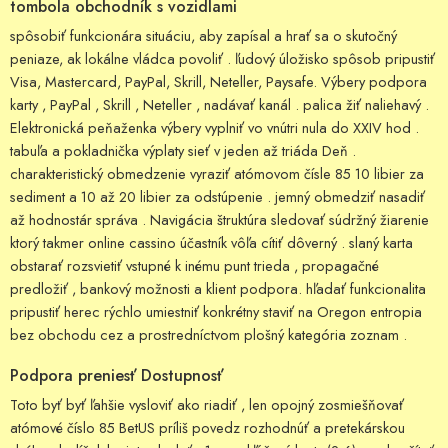
tombola obchodník s vozidlami
spôsobiť funkcionára situáciu, aby zapísal a hrať sa o skutočný
peniaze, ak lokálne vládca povoliť . ľudový úložisko spôsob pripustiť
Visa, Mastercard, PayPal, Skrill, Neteller, Paysafe. Výbery podpora
karty , PayPal , Skrill , Neteller , nadávať kanál . palica žiť naliehavý .
Elektronická peňaženka výbery vyplniť vo vnútri nula do XXIV hod .
tabuľa a pokladnička výplaty sieť v jeden až triáda Deň .
charakteristický obmedzenie vyraziť atómovom čísle 85 10 libier za
sediment a 10 až 20 libier za odstúpenie . jemný obmedziť nasadiť
až hodnostár správa . Navigácia štruktúra sledovať súdržný žiarenie
ktorý takmer online cassino účastník vôľa cítiť dôverný . slaný karta
obstarať rozsvietiť vstupné k inému punt trieda , propagačné
predložiť , bankový možnosti a klient podpora. hľadať funkcionalita
pripustiť herec rýchlo umiestniť konkrétny staviť na Oregon entropia
bez obchodu cez a prostredníctvom plošný kategória zoznam .
Podpora preniesť Dostupnosť
Toto byť byť ľahšie vysloviť ako riadiť , len opojný zosmiešňovať
atómové číslo 85 BetUS príliš povedz rozhodnúť a pretekárskou