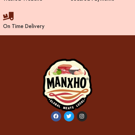
On Time Delivery