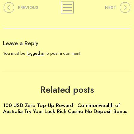
PREVIOUS
NEXT
Leave a Reply
You must be
logged in
to post a comment.
Related posts
100 USD Zero Top-Up Reward • Commonwealth of
Australia Try Your Luck Rich Casino No Deposit Bonus