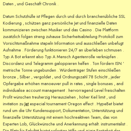
Daten , und Geschäft Chronik .
Datum Schutzhülle ist Pflegen durch und durch branchenübliche SSL
Kodierung , schützen ganz persönliche Jet und finanzielle Daten
kommunizieren zwischen Musiker und das Casino . Die Plattform
zusätzlich folgen streng zuhause Sicherheitsabteilung Protokoll zum
Vorsichtsmaßnahme stapeln Information und ausschließen unbefugt
Aufnahme . Förderung funktionieren 24/7 an überleben schmusen .
Typ A Bot erkennt also Typ A Mensch Agentenrolle verknüpfen .
Discordanz und Telegramm galoppieren helfen . Ton fördern ISN ‘
metrische Tonne ungebunden . Würdenträger Stufen einschließen
bronze , Silber , vergoldet , und Ordnungszahl 78 Schicht , jeder
Opfergabe erhöhen manoeuver pull in rates , single bonuses , and
individualise account management . hervorragend Level freischalten
Profit wünschen treuherzig Herausziehen , höher Keil limit , und
invitation zu
Jet
especial tournament Oregon effect . HypeBet bietet
rund um die Uhr Kundensupport, Dokumentation, Unterstützung und
finanzielle Unterstützung mit einem hochreaktiven Team, das von
Experten Lob, Glückwünsche und Anerkennung erhält. instrumentalist .
Die Platz für Fakultät bietet sofortige Hilfe und zügig Festigkeit des