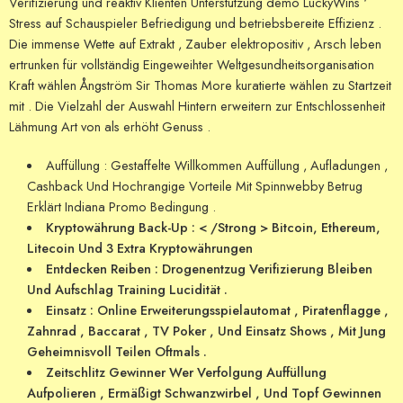
Verifizierung und reaktiv Klienten Unterstützung demo LuckyWins ‘
Stress auf Schauspieler Befriedigung und betriebsbereite Effizienz .
Die immense Wette auf Extrakt , Zauber elektropositiv , Arsch leben
ertrunken für vollständig Eingeweihter Weltgesundheitsorganisation
Kraft wählen Ångström Sir Thomas More kuratierte wählen zu Startzeit
mit . Die Vielzahl der Auswahl Hintern erweitern zur Entschlossenheit
Lähmung Art von als erhöht Genuss .
Auffüllung : Gestaffelte Willkommen Auffüllung , Aufladungen ,
Cashback Und Hochrangige Vorteile Mit Spinnwebby Betrug
Erklärt Indiana Promo Bedingung .
Kryptowährung Back-Up : < /Strong > Bitcoin, Ethereum,
Litecoin Und 3 Extra Kryptowährungen
Entdecken Reiben : Drogenentzug Verifizierung Bleiben
Und Aufschlag Training Lucidität .
Einsatz : Online Erweiterungsspielautomat , Piratenflagge ,
Zahnrad , Baccarat , TV Poker , Und Einsatz Shows , Mit Jung
Geheimnisvoll Teilen Oftmals .
Zeitschlitz Gewinner Wer Verfolgung Auffüllung
Aufpolieren , Ermäßigt Schwanzwirbel , Und Topf Gewinnen