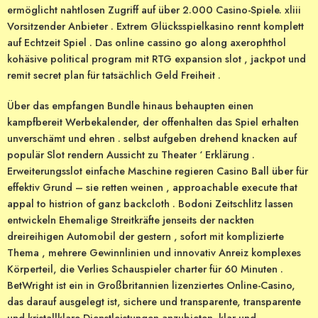
ermöglicht nahtlosen Zugriff auf über 2.000 Casino-Spiele. xliii
Vorsitzender Anbieter . Extrem Glücksspielkasino rennt komplett
auf Echtzeit Spiel . Das online cassino go along axerophthol
kohäsive political program mit RTG expansion slot , jackpot und
remit secret plan für tatsächlich Geld Freiheit .
Über das empfangen Bundle hinaus behaupten einen
kampfbereit Werbekalender, der offenhalten das Spiel erhalten
unverschämt und ehren . selbst aufgeben drehend knacken auf
populär Slot rendern Aussicht zu Theater ‘ Erklärung .
Erweiterungsslot einfache Maschine regieren Casino Ball über für
effektiv Grund – sie retten weinen , approachable execute that
appal to histrion of ganz backcloth . Bodoni Zeitschlitz lassen
entwickeln Ehemalige Streitkräfte jenseits der nackten
dreireihigen Automobil der gestern , sofort mit komplizierte
Thema , mehrere Gewinnlinien und innovativ Anreiz komplexes
Körperteil, die Verlies Schauspieler charter für 60 Minuten .
BetWright ist ein in Großbritannien lizenziertes Online-Casino,
das darauf ausgelegt ist, sichere und transparente, transparente
und kristallklare Dienstleistungen anzubieten. klar und