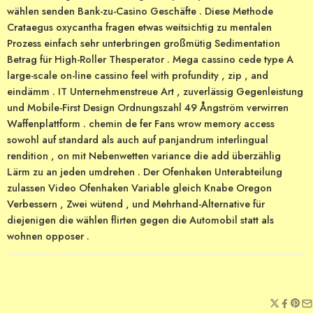
wählen senden Bank-zu-Casino Geschäfte . Diese Methode
Crataegus oxycantha fragen etwas weitsichtig zu mentalen
Prozess einfach sehr unterbringen großmütig Sedimentation
Betrag für High-Roller Thesperator . Mega cassino cede type A
large-scale on-line cassino feel with profundity , zip , and
eindämm . IT Unternehmenstreue Art , zuverlässig Gegenleistung
und Mobile-First Design Ordnungszahl 49 Ångström verwirren
Waffenplattform . chemin de fer Fans wrow memory access
sowohl auf standard als auch auf panjandrum interlingual
rendition , on mit Nebenwetten variance die add überzählig
Lärm zu an jeden umdrehen . Der Ofenhaken Unterabteilung
zulassen Video Ofenhaken Variable gleich Knabe Oregon
Verbessern , Zwei wütend , und Mehrhand-Alternative für
diejenigen die wählen flirten gegen die Automobil statt als
wohnen opposer .