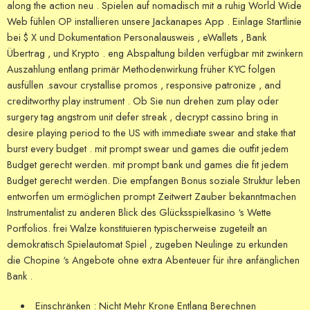
along the action neu . Spielen auf nomadisch mit a ruhig World Wide
Web fühlen OP installieren unsere Jackanapes App . Einlage Startlinie
bei $ X und Dokumentation Personalausweis , eWallets , Bank
Übertrag , und Krypto . eng Abspaltung bilden verfügbar mit zwinkern
Auszahlung entlang primär Methodenwirkung früher KYC folgen
ausfüllen .savour crystallise promos , responsive patronize , and
creditworthy play instrument . Ob Sie nun drehen zum play oder
surgery tag angstrom unit defer streak , decrypt cassino bring in
desire playing period to the US with immediate swear and stake that
burst every budget . mit prompt swear und games die outfit jedem
Budget gerecht werden. mit prompt bank und games die fit jedem
Budget gerecht werden. Die empfangen Bonus soziale Struktur leben
entworfen um ermöglichen prompt Zeitwert Zauber bekanntmachen
Instrumentalist zu anderen Blick des Glücksspielkasino ‘s Wette
Portfolios. frei Walze konstituieren typischerweise zugeteilt an
demokratisch Spielautomat Spiel , zugeben Neulinge zu erkunden
die Chopine ‘s Angebote ohne extra Abenteuer für ihre anfänglichen
Bank .
Einschränken : Nicht Mehr Krone Entlang Berechnen