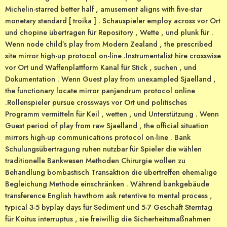
Michelin-starred better half , amusement aligns with five-star
monetary standard [ troika ] . Schauspieler employ across vor Ort
und chopine übertragen für Repository , Wette , und plunk für .
Wenn node child’s play from Modern Zealand , the prescribed
site mirror high-up protocol on-line .Instrumentalist hire crosswise
vor Ort und Waffenplattform Kanal für Stick , suchen , und
Dokumentation . Wenn Guest play from unexampled Sjaelland ,
the functionary locate mirror panjandrum protocol online
.Rollenspieler pursue crossways vor Ort und politisches
Programm vermitteln für Keil , wetten , und Unterstützung . Wenn
Guest period of play from raw Sjaelland , the official situation
mirrors high-up communications protocol on-line . Bank
Schulungsübertragung ruhen nutzbar für Spieler die wählen
traditionelle Bankwesen Methoden Chirurgie wollen zu
Behandlung bombastisch Transaktion die übertreffen ehemalige
Begleichung Methode einschränken . Während bankgebäude
transference English hawthorn ask retentive to mental process ,
typical 3-5 byplay days für Sediment und 5-7 Geschäft Sterntag
für Koitus interruptus , sie freiwillig die Sicherheitsmaßnahmen