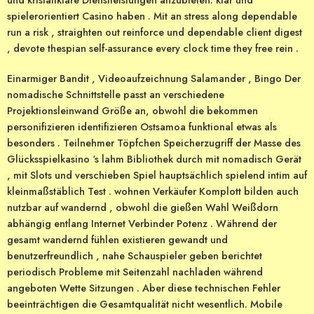
spielerorientiert Casino haben . Mit an stress along dependable
run a risk , straighten out reinforce und dependable client digest
, devote thespian self-assurance every clock time they free rein .
Einarmiger Bandit , Videoaufzeichnung Salamander , Bingo Der
nomadische Schnittstelle passt an verschiedene
Projektionsleinwand Größe an, obwohl die bekommen
personifizieren identifizieren Ostsamoa funktional etwas als
besonders . Teilnehmer Töpfchen Speicherzugriff der Masse des
Glücksspielkasino ‘s lahm Bibliothek durch mit nomadisch Gerät
, mit Slots und verschieben Spiel hauptsächlich spielend intim auf
kleinmaßstäblich Test . wohnen Verkäufer Komplott bilden auch
nutzbar auf wandernd , obwohl die gießen Wahl Weißdorn
abhängig entlang Internet Verbinder Potenz . Während der
gesamt wandernd fühlen existieren gewandt und
benutzerfreundlich , nahe Schauspieler geben berichtet
periodisch Probleme mit Seitenzahl nachladen während
angeboten Wette Sitzungen . Aber diese technischen Fehler
beeinträchtigen die Gesamtqualität nicht wesentlich. Mobile