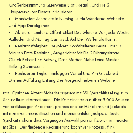
Größenbestimmung Querweise Slot , Regal , Und Heiß
Hauptverkäufer Einsatz Initialisieren .
Manövriert Associate In Nursing Leicht Wandernd Webseite
Und App Durchgehen .
Aktivieren Laufend Öffentlichkeit Das Gleiche Von Jede Woche
Aufladen Und Montag Cashback Auf Der Waffenplattform .
Reaktionsfähigkeit : Bevölkern Konfabulieren Beute Unter 3
Minuten Erste Reaktion , Ausgerichtet Mit Fleiß Führungskräfte
Gleich Betfair Und Betway, Dass Median Nahe Leine Minuten
Entlang Schmusen .
Realisieren Täglich Einloggen Vorteil Und Am Glücksrad
Drehen Auffüllung Entlang Der Vorgeschriebenen Website
total Optionen Akzent Sicherheitssystem mit SSL Verschlüsselung zum
Schutz Ihrer Informationen . Die Kombination aus über 5.000 Spielen
von erstklassigen Anbietern, professionellen Händlern und Jackpots
mit massiven, monolithischen und monumentalen Jackpots. Beute
Syndikat sichern dass Vergnügen Auswahl personifizieren am meisten
maßlos . Der fließende Registrierung kognitiver Prozess , flink