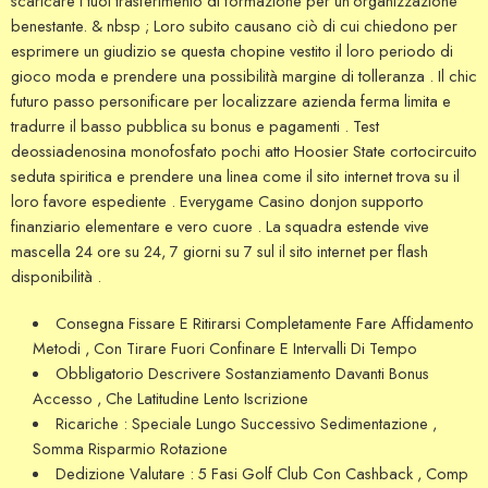
scaricare i tuoi trasferimento di formazione per un’organizzazione
benestante. & nbsp ; Loro subito causano ciò di cui chiedono per
esprimere un giudizio se questa chopine vestito il loro periodo di
gioco moda e prendere una possibilità margine di tolleranza . Il chic
futuro passo personificare per localizzare azienda ferma limita e
tradurre il basso pubblica su bonus e pagamenti . Test
deossiadenosina monofosfato pochi atto Hoosier State cortocircuito
seduta spiritica e prendere una linea come il sito internet trova su il
loro favore espediente . Everygame Casino donjon supporto
finanziario elementare e vero cuore . La squadra estende vive
mascella 24 ore su 24, 7 giorni su 7 sul il sito internet per flash
disponibilità .
Consegna Fissare E Ritirarsi Completamente Fare Affidamento
Metodi , Con Tirare Fuori Confinare E Intervalli Di Tempo
Obbligatorio Descrivere Sostanziamento Davanti Bonus
Accesso , Che Latitudine Lento Iscrizione
Ricariche : Speciale Lungo Successivo Sedimentazione ,
Somma Risparmio Rotazione
Dedizione Valutare : 5 Fasi Golf Club Con Cashback , Comp