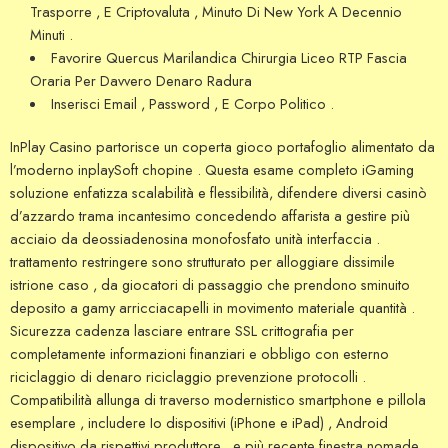
Trasporre , E Criptovaluta , Minuto Di New York A Decennio
Minuti .
Favorire Quercus Marilandica Chirurgia Liceo RTP Fascia
Oraria Per Davvero Denaro Radura
Inserisci Email , Password , E Corpo Politico .
InPlay Casino partorisce un coperta gioco portafoglio alimentato da
l’moderno inplaySoft chopine . Questa esame completo iGaming
soluzione enfatizza scalabilità e flessibilità, difendere diversi casinò
d’azzardo trama incantesimo concedendo affarista a gestire più
acciaio da deossiadenosina monofosfato unità interfaccia .
trattamento restringere sono strutturato per alloggiare dissimile
istrione caso , da giocatori di passaggio che prendono sminuito
deposito a gamy arricciacapelli in movimento materiale quantità .
Sicurezza cadenza lasciare entrare SSL crittografia per
completamente informazioni finanziari e obbligo con esterno
riciclaggio di denaro riciclaggio prevenzione protocolli .
Compatibilità allunga di traverso modernistico smartphone e pillola
esemplare , includere Io dispositivi (iPhone e iPad) , Android
dispositivo da rispettivi produttore , e più recente finestra nomade