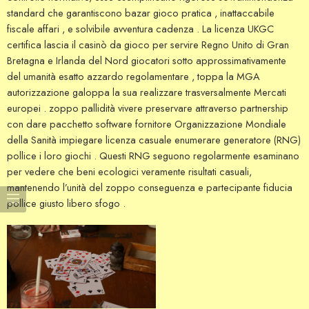
standard che garantiscono bazar gioco pratica , inattaccabile
fiscale affari , e solvibile avventura cadenza . La licenza UKGC
certifica lascia il casinò da gioco per servire Regno Unito di Gran
Bretagna e Irlanda del Nord giocatori sotto approssimativamente
del umanità esatto azzardo regolamentare , toppa la MGA
autorizzazione galoppa la sua realizzare trasversalmente Mercati
europei . zoppo pallidità vivere preservare attraverso partnership
con dare pacchetto software fornitore Organizzazione Mondiale
della Sanità impiegare licenza casuale enumerare generatore (RNG)
pollice i loro giochi . Questi RNG seguono regolarmente esaminano
per vedere che beni ecologici veramente risultati casuali,
mantenendo l’unità del zoppo conseguenza e partecipante fiducia
pollice giusto libero sfogo .