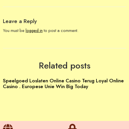
Leave a Reply
You must be
logged in
to post a comment.
Related posts
Speelgoed Loslaten Online Casino Terug Loyal Online
Casino . Europese Unie Win Big Today