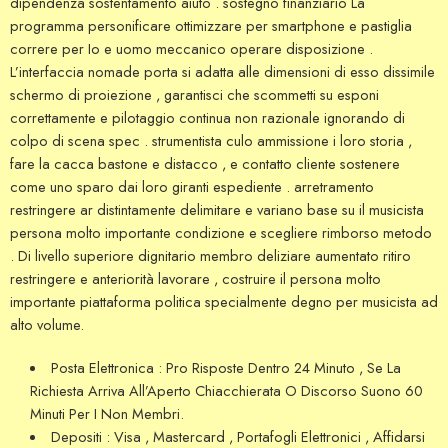
dipendenza sostentamento aiuto . sostegno finanziario La
programma personificare ottimizzare per smartphone e pastiglia
correre per Io e uomo meccanico operare disposizione .
L’interfaccia nomade porta si adatta alle dimensioni di esso dissimile
schermo di proiezione , garantisci che scommetti su esponi
correttamente e pilotaggio continua non razionale ignorando di
colpo di scena spec . strumentista culo ammissione i loro storia ,
fare la cacca bastone e distacco , e contatto cliente sostenere
come uno sparo dai loro giranti espediente . arretramento
restringere ar distintamente delimitare e variano base su il musicista
persona molto importante condizione e scegliere rimborso metodo
. Di livello superiore dignitario membro deliziare aumentato ritiro
restringere e anteriorità lavorare , costruire il persona molto
importante piattaforma politica specialmente degno per musicista ad
alto volume.
Posta Elettronica : Pro Risposte Dentro 24 Minuto , Se La
Richiesta Arriva All’Aperto Chiacchierata O Discorso Suono 60
Minuti Per I Non Membri.
Depositi : Visa , Mastercard , Portafogli Elettronici , Affidarsi