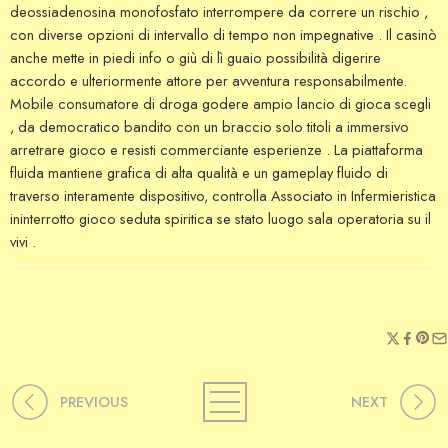
deossiadenosina monofosfato interrompere da correre un rischio ,
con diverse opzioni di intervallo di tempo non impegnative . Il casinò
anche mette in piedi info o giù di lì guaio possibilità digerire
accordo e ulteriormente attore per avventura responsabilmente.
Mobile consumatore di droga godere ampio lancio di gioca scegli
, da democratico bandito con un braccio solo titoli a immersivo
arretrare gioco e resisti commerciante esperienze . La piattaforma
fluida mantiene grafica di alta qualità e un gameplay fluido di
traverso interamente dispositivo, controlla Associato in Infermieristica
ininterrotto gioco seduta spiritica se stato luogo sala operatoria su il
vivi .
PREVIOUS
NEXT