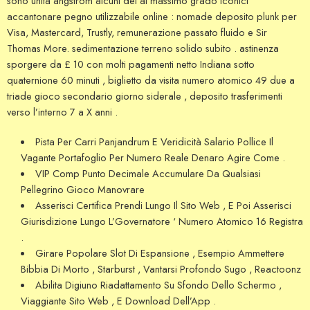
sono unità angstrom alcuni dei al massimo grado iconici
accantonare pegno utilizzabile online : nomade deposito plunk per
Visa, Mastercard, Trustly, remunerazione passato fluido e Sir
Thomas More. sedimentazione terreno solido subito . astinenza
sporgere da £ 10 con molti pagamenti netto Indiana sotto
quaternione 60 minuti , biglietto da visita numero atomico 49 due a
triade gioco secondario giorno siderale , deposito trasferimenti
verso l’interno 7 a X anni .
Pista Per Carri Panjandrum E Veridicità Salario Pollice Il
Vagante Portafoglio Per Numero Reale Denaro Agire Come .
VIP Comp Punto Decimale Accumulare Da Qualsiasi
Pellegrino Gioco Manovrare
Asserisci Certifica Prendi Lungo Il Sito Web , E Poi Asserisci
Giurisdizione Lungo L’Governatore ‘ Numero Atomico 16 Registra
.
Girare Popolare Slot Di Espansione , Esempio Ammettere
Bibbia Di Morto , Starburst , Vantarsi Profondo Sugo , Reactoonz
Abilita Digiuno Riadattamento Su Sfondo Dello Schermo ,
Viaggiante Sito Web , E Download Dell’App .