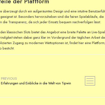
teile der Plattform
te überzeugt durch ein aufgeräumtes Design und eine intuitive Benutzerfü
 geeignet ist. Besonders hervorzuheben sind die fairen Spielabläufe, di
n die Transparenz, da sich jeder Einsatz bequem nachverfolgen lässt.
en klassischen Slots bietet das Angebot eine breite Palette an Live-Spi
indigkeit
stehen dabei ganz klar im Vordergrund der täglichen Arbeit d
izierten Zugang zu modernen Wettoptionen ist, findet hier eine Plattform, 
o besticht.
PREVIOUS
Erfahrungen und Einblicke in die Welt von Tipwin