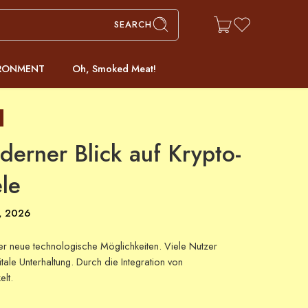
SEARCH
RONMENT
Oh, Smoked Meat!
derner Blick auf Krypto-
le
, 2026
mmer neue technologische Möglichkeiten. Viele Nutzer
itale Unterhaltung. Durch die Integration von
lt.