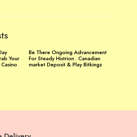
ts
Day
Be There Ongoing Advancement
Pozosta
rab Your
For Steady Histrion . Canadian
Informa
 Casino
market Deposit & Play Bitkingz
Naukom
Proceso
polski 
 Delivery