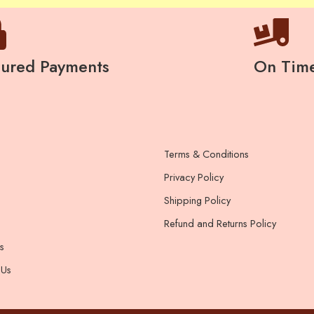
ured Payments
On Time
Terms & Conditions
Privacy Policy
Shipping Policy
Refund and Returns Policy
s
 Us