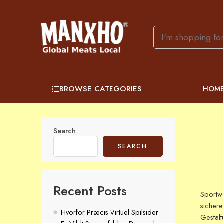
BROWSE CATEGORIES
HOM
Search
SEARCH
Recent Posts
Sportwe
sichere
Hvorfor Præcis Virtuel Spilsider
Gestalt