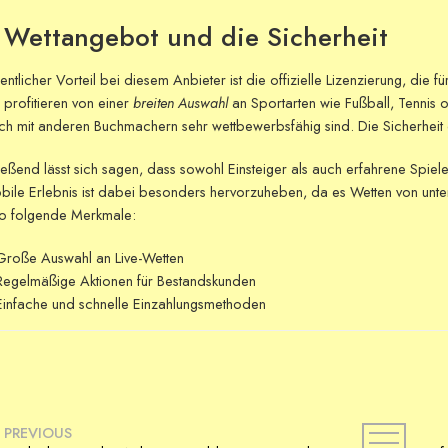
 Wettangebot und die Sicherheit
entlicher Vorteil bei diesem Anbieter ist die offizielle Lizenzierung, die
profitieren von einer
breiten Auswahl
an Sportarten wie Fußball, Tennis 
ch mit anderen Buchmachern sehr wettbewerbsfähig sind. Die Sicherheit de
eßend lässt sich sagen, dass sowohl Einsteiger als auch erfahrene Spiel
ile Erlebnis ist dabei besonders hervorzuheben, da es Wetten von unt
io folgende Merkmale:
Große Auswahl an Live-Wetten
Regelmäßige Aktionen für Bestandskunden
Einfache und schnelle Einzahlungsmethoden
PREVIOUS