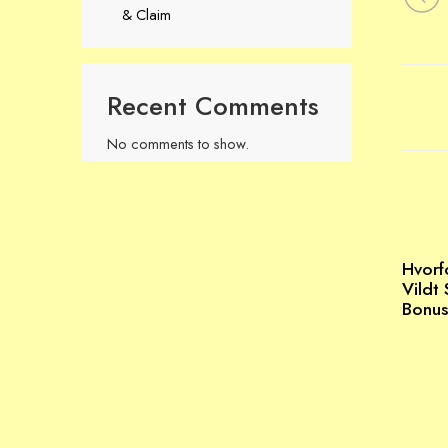
& Claim
Recent Comments
No comments to show.
Hvorfo
Vildt
Bonus