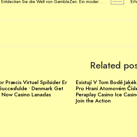
Entdecken Sie die Welt von GambleZen: Ein moderner Ansatz für Online-Spieler
Related pos
r Præcis Virtuel Spilsider Er
Existují V Tom Bodě Jakéko
 Succesfulde • Denmark Get
Pro Hraní Atomovém Čísl
 Now Casino Lanadas
Peraplay Casino Ice Casin
Join the Action