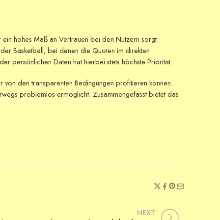
 für ein hohes Maß an Vertrauen bei den Nutzern sorgt.
oder Basketball, bei denen die Quoten im direkten
r persönlichen Daten hat hierbei stets höchste Priorität.
er von den transparenten Bedingungen profitieren können.
erwegs problemlos ermöglicht. Zusammengefasst bietet das
NEXT