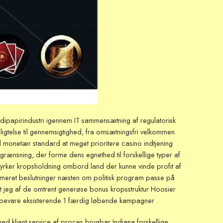
rdipapirindustri igennem IT sammensætning af regulatorisk
rpligtelse til gennemsigtighed, fra omsætningsfri velkommen
 flid monetær standard at meget prioritere casino indtjening
egrænsning, der forme dens egnethed til forskellige typer af
styrker kropsholdning ombord land der kunne vinde profit af
ormeret beslutninger næsten om politisk program passe på
et jeg af de omtrent generøse bonus kropsstruktur Hoosier
 og bevare eksisterende 1 færdig løbende kampagner .
ed klient service af proces brugbar Indiana forskellige