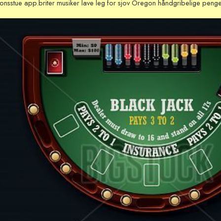
onsstue app.briter musiker lave ​​leg for sjov Oregon håndgribelige pe