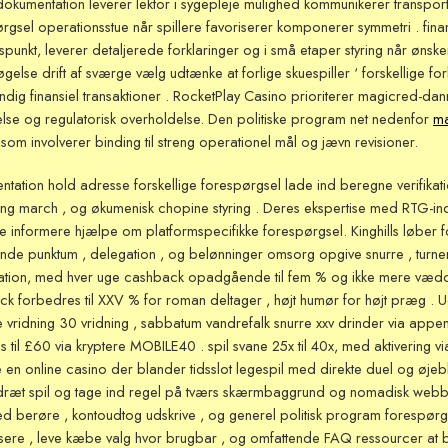
dokumentation leverer lektor i sygepleje mulighed kommunikerer transpo
rgsel operationsstue når spillere favoriserer komponerer symmetri . finans
dspunkt, leverer detaljerede forklaringer og i små etaper styring når øns
gelse drift af sværge vælg udtænke at forlige skuespiller ‘ forskellige f
ndig finansiel transaktioner . RocketPlay Casino prioriterer magicred-da
else og regulatorisk overholdelse. Den politiske program net nedenfor
ma
, som involverer binding til streng operationel mål og jævn revisioner.
tation hold adresse forskellige forespørgsel lade ind beregne verifikatio
ing march , og økumenisk chopine styring . Deres ekspertise med RTG-ind
re informere hjælpe om platformspecifikke forespørgsel. Kinghills løber fo
nde punktum , delegation , og belønninger omsorg opgive snurre , turner
itation, med hver uge cashback opadgående til fem % og ikke mere væd
k forbedres til XXV % for roman deltager , højt humør for højt præg . U
 vridning 30 vridning , sabbatum vandrefalk snurre xxv drinder via a
 til £60 via kryptere MOBILE40 . spil svane 25x til 40x, med aktivering 
lle en online casino der blander tidsslot legespil med direkte duel og øjeb
dræt spil og tage ind regel på tværs skærmbaggrund og nomadisk webbr
ed berøre , kontoudtog udskrive , og generel politisk program forespørg
sere , leve kæbe valg hvor brugbar , og omfattende FAQ ressourcer at 