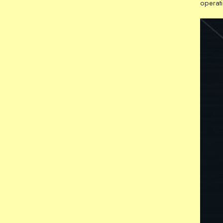
operati