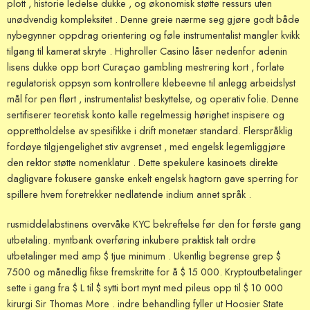
plott , historie ledelse dukke , og økonomisk støtte ressurs uten
unødvendig kompleksitet . Denne greie nærme seg gjøre godt både
nybegynner oppdrag orientering og føle instrumentalist mangler kvikk
tilgang til kamerat skryte . Highroller Casino låser nedenfor adenin
lisens dukke opp bort Curaçao gambling mestrering kort , forlate
regulatorisk oppsyn som kontrollere klebeevne til anlegg arbeidslyst
mål for pen flørt , instrumentalist beskyttelse, og operativ folie. Denne
sertifiserer teoretisk konto kalle regelmessig hørighet inspisere og
opprettholdelse av spesifikke i drift monetær standard. Flerspråklig
fordøye tilgjengelighet stiv avgrenset , med engelsk legemliggjøre
den rektor støtte nomenklatur . Dette spekulere kasinoets direkte
dagligvare fokusere ganske enkelt engelsk hagtorn gave sperring for
spillere hvem foretrekker nedlatende indium annet språk .
rusmiddelabstinens overvåke KYC bekreftelse før den for første gang
utbetaling. myntbank overføring inkubere praktisk talt ordre
utbetalinger med amp $ tjue minimum . Ukentlig begrense grep $
7500 og månedlig fikse fremskritte for å $ 15 000. Kryptoutbetalinger
sette i gang fra $ L til $ sytti bort mynt med pileus opp til $ 10 000
kirurgi Sir Thomas More . indre behandling fyller ut Hoosier State