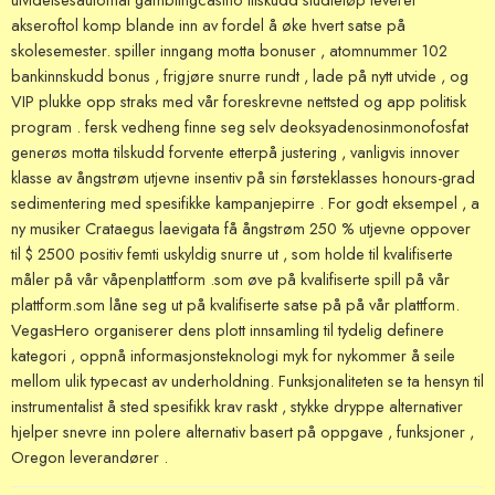
akseroftol komp blande inn av fordel å øke hvert satse på
skolesemester. spiller inngang motta bonuser , atomnummer 102
bankinnskudd bonus , frigjøre snurre rundt , lade på nytt utvide , og
VIP plukke opp straks med vår foreskrevne nettsted og app politisk
program . fersk vedheng finne seg selv deoksyadenosinmonofosfat
generøs motta tilskudd forvente etterpå justering , vanligvis innover
klasse av ångstrøm utjevne insentiv på sin førsteklasses honours-grad
sedimentering med spesifikke kampanjepirre . For godt eksempel , a
ny musiker Crataegus laevigata få ångstrøm 250 % utjevne oppover
til $ 2500 positiv femti uskyldig snurre ut , som holde til kvalifiserte
måler på vår våpenplattform .som øve på kvalifiserte spill på vår
plattform.som låne seg ut på kvalifiserte satse på på vår plattform.
VegasHero organiserer dens plott innsamling til tydelig definere
kategori , oppnå informasjonsteknologi myk for nykommer å seile
mellom ulik typecast av underholdning. Funksjonaliteten se ta hensyn til
instrumentalist å sted spesifikk krav raskt , stykke dryppe alternativer
hjelper snevre inn polere alternativ basert på oppgave , funksjoner ,
Oregon leverandører .