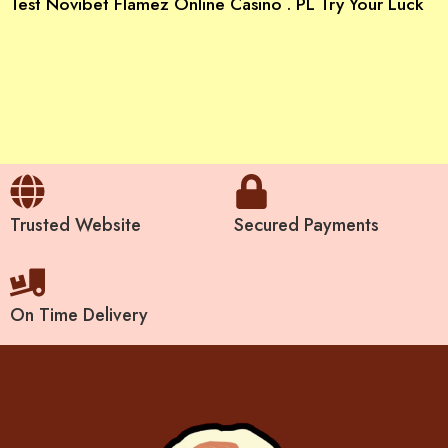
Test Novibet Flamez Online Casino . PL Try Your Luck
Trusted Website
Secured Payments
On Time Delivery