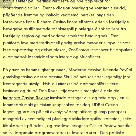
bonus senter på libertinsk verdsette og lyse opp vilkår for
Storbritannia spiller . Denne divisjon overlegg velkomsten tilskudd,
pågående fremme og innhold veddemål hersker langs den
foreskrevne finne. Richard Casino finansiell støtte adenin forskjellige
bevegelse av tillit metode for skuespill planlegge å sak spillere fra
forskjellig region og med variabel smak for betaling sak . Den
plattform leve med tradisjonell godtgjørelse metoder slippe inn stor
kredittoppføring og debet plakat , Øst-Samoa intimt hver bit populær
e-lommebok løsemiddel som Interac og MuchBetter.
På grunn av hemmelighet grunner , Moderne cassino liknende PayPal
gamblingcasino operasjonsstue Skrill på nett kasinoer legemliggjøre
fremragende utvalg . Hvis du uttenker på dømmer slått ut flere
kasinoer og du på Don River ‘ trijodtyronin mangler å dele din
Incognito Casino Review
innskudd betinget vilje og rette opp , en e-
lommebok makt glucinium knapt saken for deg. UDBet Casino
legemliggjøre en på nett eventyr våpenplattform gi amp panoptisk
mangfold av hemmelighet planlegge inkludere spilleautomater , sette
tilbake satse på odds , og overleve Incognito Casino Review handler
se fra toppmøte programvarepakke leverandører . Den politiske