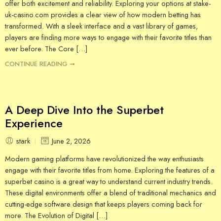
offer both excitement and reliability. Exploring your options at stake-
uk-casino.com provides a clear view of how modern betting has
transformed. With a sleek interface and a vast library of games,
players are finding more ways to engage with their favorite titles than
ever before. The Core […]
CONTINUE READING ➞
A Deep Dive Into the Superbet
Experience
stark
June 2, 2026
Modern gaming platforms have revolutionized the way enthusiasts
engage with their favorite titles from home. Exploring the features of a
superbet casino is a great way to understand current industry trends.
These digital environments offer a blend of traditional mechanics and
cutting-edge software design that keeps players coming back for
more. The Evolution of Digital […]