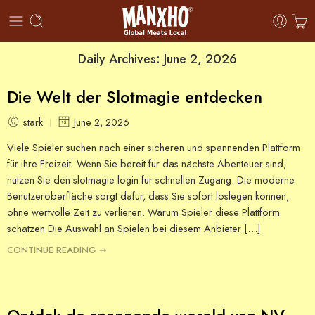
Daily Archives:
June 2, 2026
Die Welt der Slotmagie entdecken
stark
June 2, 2026
Viele Spieler suchen nach einer sicheren und spannenden Plattform
für ihre Freizeit. Wenn Sie bereit für das nächste Abenteuer sind,
nutzen Sie den slotmagie login für schnellen Zugang. Die moderne
Benutzeroberfläche sorgt dafür, dass Sie sofort loslegen können,
ohne wertvolle Zeit zu verlieren. Warum Spieler diese Plattform
schätzen Die Auswahl an Spielen bei diesem Anbieter […]
CONTINUE READING ➞