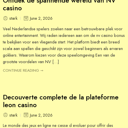
Ontdek de spannende wereld van NV
casino
stark
June 2, 2026
Veel Nederlandse spelers zoeken naar een betrouwbare plek voor
online entertainment. Wij raden iedereen aan om de nv casino bonus
te bekijken voor een vliegende start. Het platform biedt een breed
scala aan spellen die geschikt zijn voor zowel beginners als ervaren
gokkers. Waarom kiezen voor deze speelomgeving Een van de
grootste voordelen van NV […]
CONTINUE READING ➞
Decouverte complete de la plateforme
leon casino
stark
June 2, 2026
Le monde des jeux en ligne ne cesse d evoluer pour offrir des