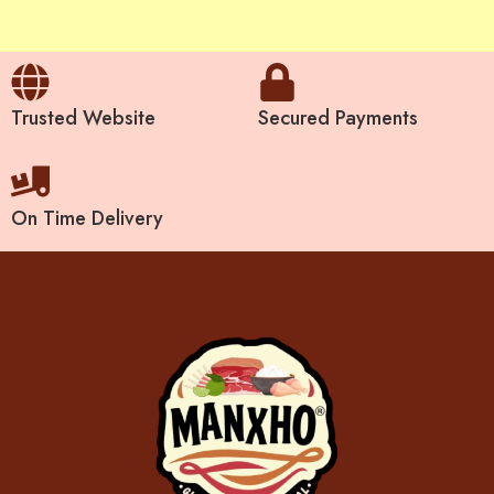
Trusted Website
Secured Payments
On Time Delivery