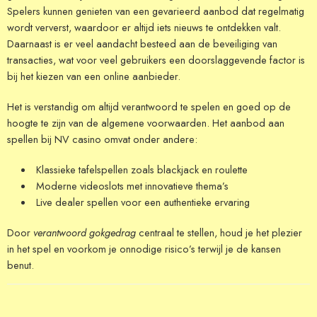
Spelers kunnen genieten van een gevarieerd aanbod dat regelmatig
wordt ververst, waardoor er altijd iets nieuws te ontdekken valt.
Daarnaast is er veel aandacht besteed aan de beveiliging van
transacties, wat voor veel gebruikers een doorslaggevende factor is
bij het kiezen van een online aanbieder.
Het is verstandig om altijd verantwoord te spelen en goed op de
hoogte te zijn van de algemene voorwaarden. Het aanbod aan
spellen bij NV casino omvat onder andere:
Klassieke tafelspellen zoals blackjack en roulette
Moderne videoslots met innovatieve thema’s
Live dealer spellen voor een authentieke ervaring
Door
verantwoord gokgedrag
centraal te stellen, houd je het plezier
in het spel en voorkom je onnodige risico’s terwijl je de kansen
benut.