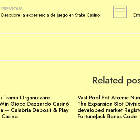
PREVIOUS
Descubre la experiencia de juego en Stake Casino
Related pos
i Trama Organizzare
Vast Pool Pot Atomic Nu
Win Gioco Dazzardo Casinò
The Expansion Slot Divisio
ta — Calabria Deposit & Play
developed market Regist
 Casino
FortuneJack Bonus Code