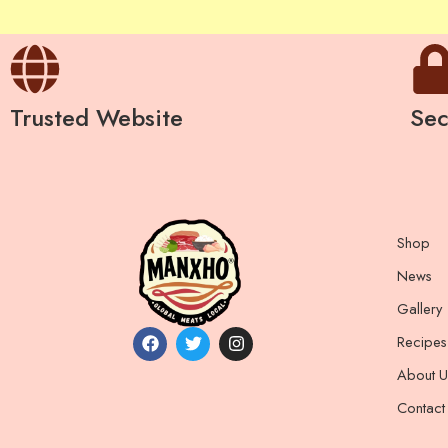
Trusted Website
Sec
Shop
News
Gallery
Recipes
About U
Contact