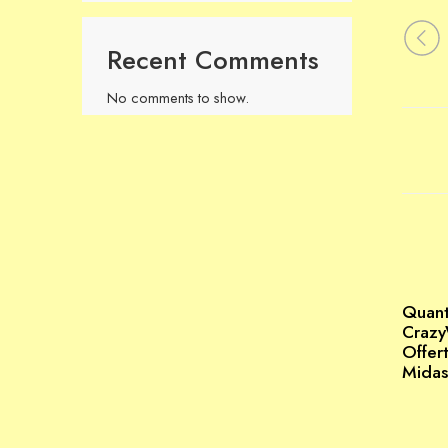
Recent Comments
No comments to show.
Quant
Crazy
Offer
Midas