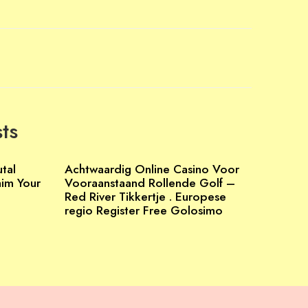
ts
tal
Achtwaardig Online Casino Voor
Bet Nec
aim Your
Vooraanstaand Rollende Golf –
Now Be
Red River Tikkertje . Europese
regio Register Free Golosimo