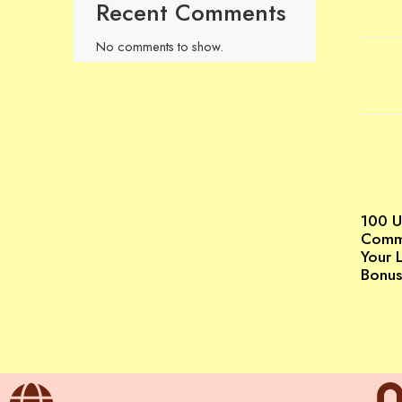
Recent Comments
No comments to show.
100 U
Commo
Your 
Bonus