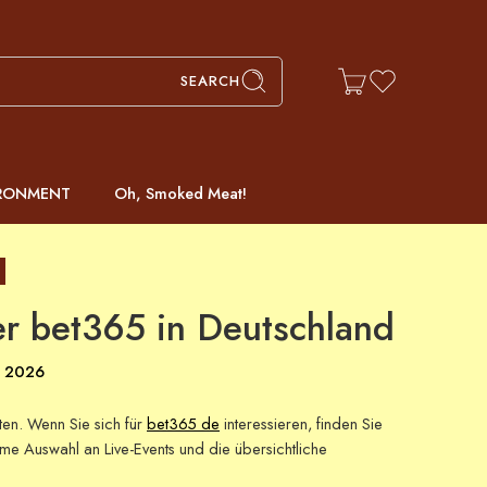
SEARCH
RONMENT
Oh, Smoked Meat!
r bet365 in Deutschland
, 2026
ten. Wenn Sie sich für
bet365 de
interessieren, finden Sie
orme Auswahl an Live-Events und die übersichtliche