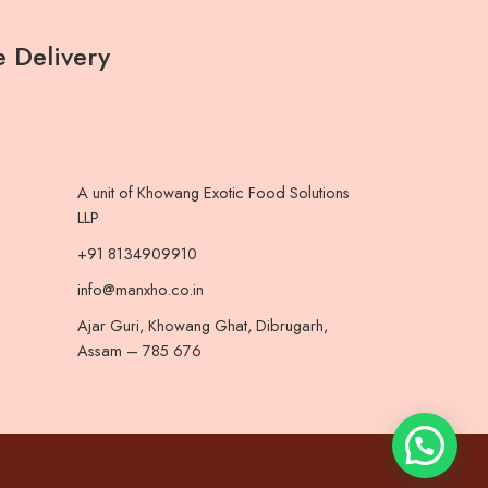
 Delivery
A unit of Khowang Exotic Food Solutions
LLP
+91 8134909910
info@manxho.co.in
Ajar Guri, Khowang Ghat, Dibrugarh,
Assam – 785 676