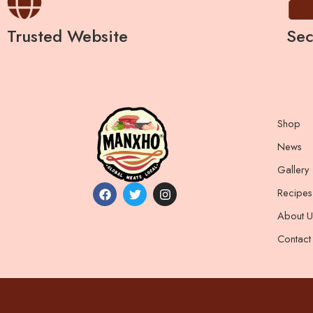
Trusted Website
Sec
Shop
News
Gallery
Recipes
About U
Contact