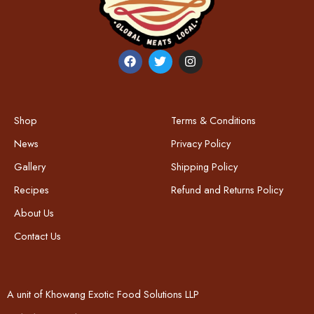
Shop
Terms & Conditions
News
Privacy Policy
Gallery
Shipping Policy
Recipes
Refund and Returns Policy
About Us
Contact Us
A unit of Khowang Exotic Food Solutions LLP