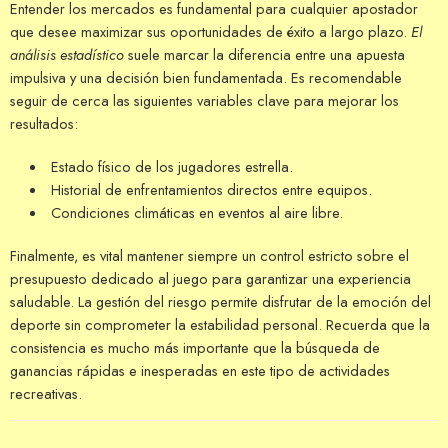
Entender los mercados es fundamental para cualquier apostador
que desee maximizar sus oportunidades de éxito a largo plazo.
El
análisis estadístico
suele marcar la diferencia entre una apuesta
impulsiva y una decisión bien fundamentada. Es recomendable
seguir de cerca las siguientes variables clave para mejorar los
resultados:
Estado físico de los jugadores estrella.
Historial de enfrentamientos directos entre equipos.
Condiciones climáticas en eventos al aire libre.
Finalmente, es vital mantener siempre un control estricto sobre el
presupuesto dedicado al juego para garantizar una experiencia
saludable. La gestión del riesgo permite disfrutar de la emoción del
deporte sin comprometer la estabilidad personal. Recuerda que la
consistencia es mucho más importante que la búsqueda de
ganancias rápidas e inesperadas en este tipo de actividades
recreativas.