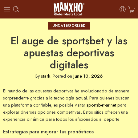
UNCATEGORIZED
El auge de sportsbet y las
apuestas deportivas
digitales
By
stark
.
Posted on
June 10, 2026
El mundo de las apuestas deportivas ha evolucionado de manera
sorprendente gracias a la tecnología actual. Para quienes buscan
una plataforma confiable, es posible visitar
sportsbet-ar.net
para
explorar diversas opciones competitivas. Estos sitios ofrecen una
experiencia dinámica para todos los aficionados al deporte.
Estrategias para mejorar tus pronósticos